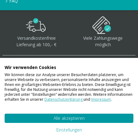
FAQ
Versandkostenfreie
Viele Zahlungswege
Lieferung ab 100,- €
möglich
Wir verwenden Cookies
Wir können diese zur Analyse unserer Besucherdaten platzieren, um
unsere Webseite zu verbessern, personalisierte Inhalte anzuzeigen und
Über 40.000 Artikel
auf
Ihnen ein großartiges Webseiten-Erlebnis zu bieten. Diese Einwilligung ist
freiwillig, für die Nutzung unserer Website nicht notwendig und kann
Lager
jederzeit unter "Einstellungen" widerrufen werden. Weitere Informationen
erhalten Sie in unserer
Datenschutzerklärung
und
Impressum
.
Alle akzeptieren
Account
Konto
Einstellungen
Merkzettel