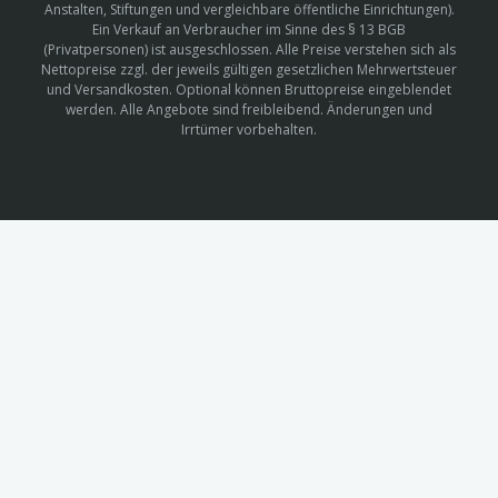
Anstalten, Stiftungen und vergleichbare öffentliche Einrichtungen).
Ein Verkauf an Verbraucher im Sinne des § 13 BGB
(Privatpersonen) ist ausgeschlossen. Alle Preise verstehen sich als
Nettopreise zzgl. der jeweils gültigen gesetzlichen Mehrwertsteuer
und Versandkosten. Optional können Bruttopreise eingeblendet
werden. Alle Angebote sind freibleibend. Änderungen und
Irrtümer vorbehalten.