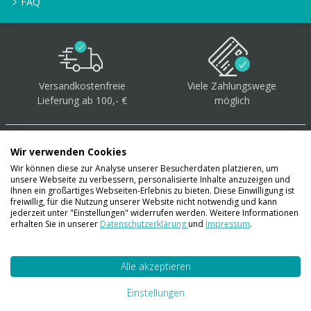
FAQ
Versandkostenfreie
Viele Zahlungswege
Lieferung ab 100,- €
möglich
Wir verwenden Cookies
Wir können diese zur Analyse unserer Besucherdaten platzieren, um
unsere Webseite zu verbessern, personalisierte Inhalte anzuzeigen und
Über 40.000 Artikel
auf
Ihnen ein großartiges Webseiten-Erlebnis zu bieten. Diese Einwilligung ist
freiwillig, für die Nutzung unserer Website nicht notwendig und kann
Lager
jederzeit unter "Einstellungen" widerrufen werden. Weitere Informationen
erhalten Sie in unserer
Datenschutzerklärung
und
Impressum
.
Alle akzeptieren
Account
Konto
Einstellungen
Merkzettel