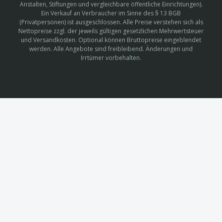
Anstalten, Stiftungen und vergleichbare öffentliche Einrichtungen).
Ein Verkauf an Verbraucher im Sinne des § 13 BGB
(Privatpersonen) ist ausgeschlossen. Alle Preise verstehen sich als
Nettopreise zzgl. der jeweils gültigen gesetzlichen Mehrwertsteuer
und Versandkosten. Optional können Bruttopreise eingeblendet
werden. Alle Angebote sind freibleibend. Änderungen und
Irrtümer vorbehalten.