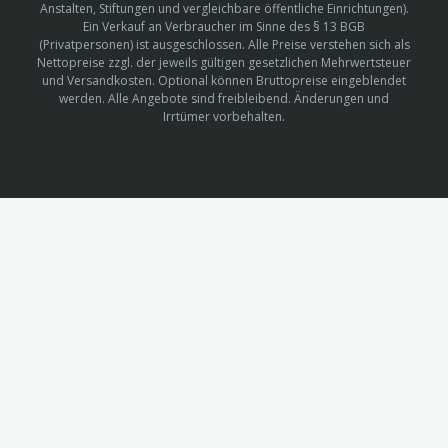
Anstalten, Stiftungen und vergleichbare öffentliche Einrichtungen).
Ein Verkauf an Verbraucher im Sinne des § 13 BGB
(Privatpersonen) ist ausgeschlossen. Alle Preise verstehen sich als
Nettopreise zzgl. der jeweils gültigen gesetzlichen Mehrwertsteuer
und Versandkosten. Optional können Bruttopreise eingeblendet
werden. Alle Angebote sind freibleibend. Änderungen und
Irrtümer vorbehalten.