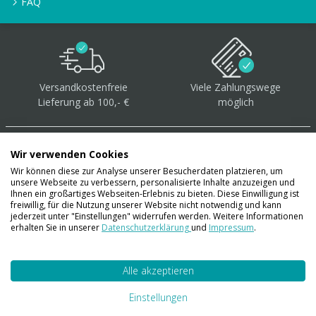
FAQ
Versandkostenfreie
Viele Zahlungswege
Lieferung ab 100,- €
möglich
Wir verwenden Cookies
Wir können diese zur Analyse unserer Besucherdaten platzieren, um
unsere Webseite zu verbessern, personalisierte Inhalte anzuzeigen und
Über 40.000 Artikel
auf
Ihnen ein großartiges Webseiten-Erlebnis zu bieten. Diese Einwilligung ist
freiwillig, für die Nutzung unserer Website nicht notwendig und kann
Lager
jederzeit unter "Einstellungen" widerrufen werden. Weitere Informationen
erhalten Sie in unserer
Datenschutzerklärung
und
Impressum
.
Alle akzeptieren
Account
Konto
Einstellungen
Merkzettel