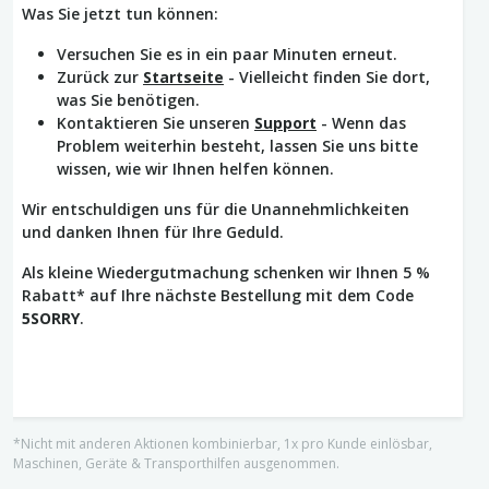
Was Sie jetzt tun können:
Versuchen Sie es in ein paar Minuten erneut.
Zurück zur
Startseite
- Vielleicht finden Sie dort,
was Sie benötigen.
Kontaktieren Sie unseren
Support
- Wenn das
Problem weiterhin besteht, lassen Sie uns bitte
wissen, wie wir Ihnen helfen können.
Wir entschuldigen uns für die Unannehmlichkeiten
und danken Ihnen für Ihre Geduld.
Als kleine Wiedergutmachung schenken wir Ihnen 5 %
Rabatt* auf Ihre nächste Bestellung mit dem Code
5SORRY
.
*Nicht mit anderen Aktionen kombinierbar, 1x pro Kunde einlösbar,
Maschinen, Geräte & Transporthilfen ausgenommen.