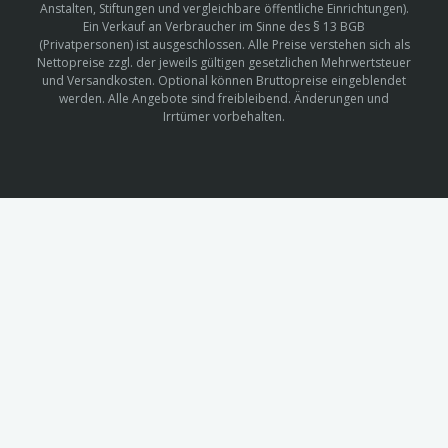
Anstalten, Stiftungen und vergleichbare öffentliche Einrichtungen).
Ein Verkauf an Verbraucher im Sinne des § 13 BGB
(Privatpersonen) ist ausgeschlossen. Alle Preise verstehen sich als
Nettopreise zzgl. der jeweils gültigen gesetzlichen Mehrwertsteuer
und Versandkosten. Optional können Bruttopreise eingeblendet
werden. Alle Angebote sind freibleibend. Änderungen und
Irrtümer vorbehalten.