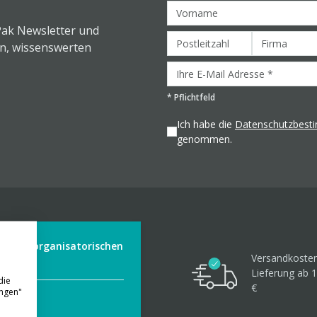
Pak Newsletter und
en, wissenswerten
*
Pflichtfeld
Ich habe die
Datenschutzbes
genommen.
der aus organisatorischen
Versandkosten
Lieferung ab 1
die
€
ungen"