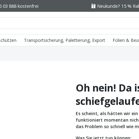
6 03 888 kostenfrei
Neukunde? 15 % Raba
 Schützen
Transportsicherung, Palettierung, Export
Folien & Beu
Oh nein! Da i
schiefgelauf
Es scheint, als hätten wir e
funktioniert momentan nicht 
das Problem so schnell wie m
Was Sie jetzt tun können: