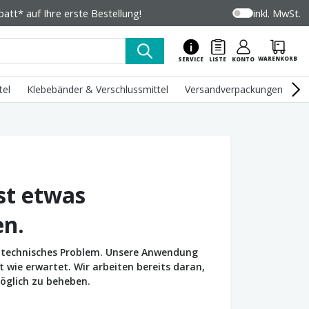
tt* auf Ihre erste Bestellung!
inkl. MwSt.
WARENKORB
SERVICE
LISTE
KONTO
tel
Klebebänder & Verschlussmittel
Versandverpackungen
U
st etwas
en.
in technisches Problem. Unsere Anwendung
wie erwartet. Wir arbeiten bereits daran,
öglich zu beheben.