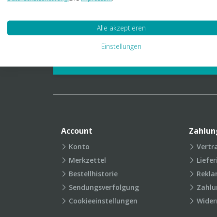
01 23 06 03 888
info@transpak.at
Alle akzeptieren
Verpackungslexikon
Produkt
Einstellungen
FAQ
Account
Zahlun
Konto
Vertr
Merkzettel
Liefe
Bestellhistorie
Rekla
Sendungsverfolgung
Zahlu
Cookieeinstellungen
Wider