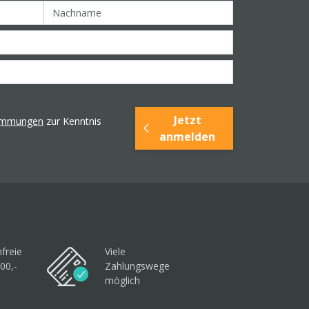
Jetzt
timmungen
zur Kenntnis
anmelden
freie
Viele
00,-
Zahlungswege
möglich