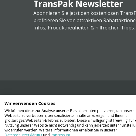
TransPak Newsletter
Abonnieren Sie jetzt den kostenlosen Trans
profitieren Sie von attraktiven Rabattaktion
Infos, Produktneuheiten & hilfreichen Tipps.
Wir verwenden Cookies
Wir liefern Ihnen Ihre Ware. Abholung ist lei
Wir können diese zur Analyse unserer Besucherdaten platzieren, um unsere
Gründen nicht möglich.
Webseite zu verbessern, personalisierte Inhalte anzuzeigen und Ihnen ein
großartiges Webseiten-Erlebnis zu bieten. Diese Einwilligung ist freiwillig, für 
Nutzung unserer Website nicht notwendig und kann jederzeit unter "Einstell
Kontaktieren Sie uns
widerrufen werden. Weitere Informationen erhalten Sie in unserer
Datenschutzerklärung
und
Impressum
.