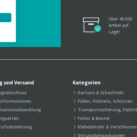
Über 40.000
Artikel
auf
videos
Lager
g und Versand
Kategorien
agsabschluss
Kartons & Schachteln
rinformationen
Füllen, Polstern, Schützen
mationsabwicklung
Transportsicherung, Palett
ngsarten
Folien & Beutel
rufssbelehrung
Klebebänder & Verschlussmi
Versandverpackungen