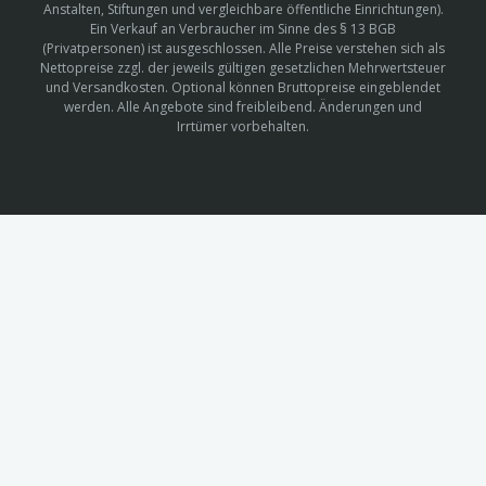
Anstalten, Stiftungen und vergleichbare öffentliche Einrichtungen).
Ein Verkauf an Verbraucher im Sinne des § 13 BGB
(Privatpersonen) ist ausgeschlossen. Alle Preise verstehen sich als
Nettopreise zzgl. der jeweils gültigen gesetzlichen Mehrwertsteuer
und Versandkosten. Optional können Bruttopreise eingeblendet
werden. Alle Angebote sind freibleibend. Änderungen und
Irrtümer vorbehalten.