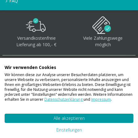
FAQ
Versandkostenfreie
Viele Zahlungswege
Lieferung ab 100,- €
möglich
Wir verwenden Cookies
Wir können diese zur Analyse unserer Besucherdaten platzieren, um
unsere Webseite zu verbessern, personalisierte Inhalte anzuzeigen und
Über 40.000 Artikel
auf
Ihnen ein großartiges Webseiten-Erlebnis zu bieten. Diese Einwilligung ist
freiwillig, für die Nutzung unserer Website nicht notwendig und kann
Lager
jederzeit unter "Einstellungen" widerrufen werden. Weitere Informationen
erhalten Sie in unserer
Datenschutzerklärung
und
Impressum
.
Alle akzeptieren
Account
Konto
Einstellungen
Merkzettel