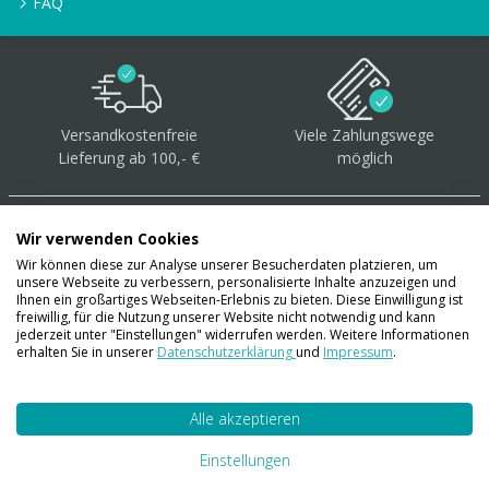
FAQ
Versandkostenfreie
Viele Zahlungswege
Lieferung ab 100,- €
möglich
Wir verwenden Cookies
Wir können diese zur Analyse unserer Besucherdaten platzieren, um
unsere Webseite zu verbessern, personalisierte Inhalte anzuzeigen und
Über 40.000 Artikel
auf
Ihnen ein großartiges Webseiten-Erlebnis zu bieten. Diese Einwilligung ist
freiwillig, für die Nutzung unserer Website nicht notwendig und kann
Lager
jederzeit unter "Einstellungen" widerrufen werden. Weitere Informationen
erhalten Sie in unserer
Datenschutzerklärung
und
Impressum
.
Alle akzeptieren
Account
Konto
Einstellungen
Merkzettel