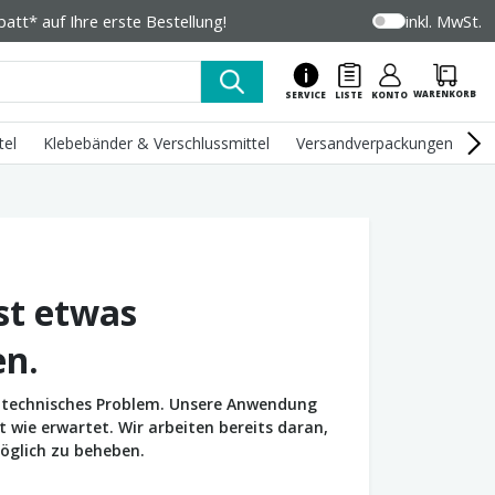
tt* auf Ihre erste Bestellung!
inkl. MwSt.
WARENKORB
SERVICE
LISTE
KONTO
tel
Klebebänder & Verschlussmittel
Versandverpackungen
U
st etwas
en.
in technisches Problem. Unsere Anwendung
wie erwartet. Wir arbeiten bereits daran,
öglich zu beheben.