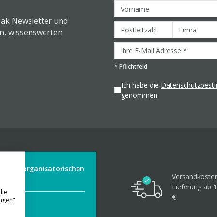
Pak Newsletter und
en, wissenswerten
*
Pflichtfeld
Ich habe die
Datenschutzbes
genommen.
der aus organisatorischen
Versandkosten
Lieferung ab 1
die
€
ungen"