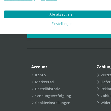
01 23 06 03 888
info@transpak.at
Alle akzeptieren
Verpackungslexikon
Produkt
Einstellungen
FAQ
Account
Zahlun
Konto
Vertr
Merkzettel
Liefe
Bestellhistorie
Rekla
Sendungsverfolgung
Zahlu
Cookieeinstellungen
Wider