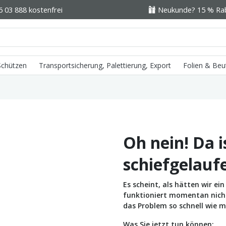
6 03 888 kostenfrei
Neukunde? 15 % Raba
 Schützen
Transportsicherung, Palettierung, Export
Folien & Beu
Oh nein! Da i
schiefgelauf
Es scheint, als hätten wir e
funktioniert momentan nicht 
das Problem so schnell wie m
Was Sie jetzt tun können: