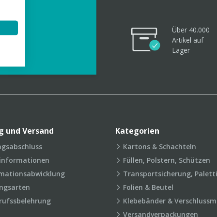
Über 40.000
Artikel
auf
videos
Lager
g und Versand
Kategorien
agsabschluss
Kartons & Schachteln
rinformationen
Füllen, Polstern, Schützen
mationsabwicklung
Transportsicherung, Palett
ngsarten
Folien & Beutel
rufssbelehrung
Klebebänder & Verschlussmi
Versandverpackungen