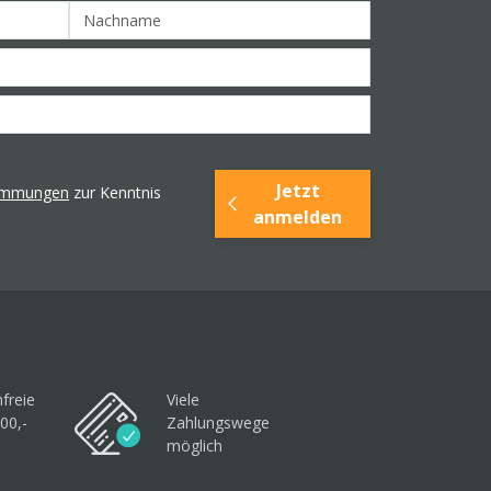
Jetzt
timmungen
zur Kenntnis
anmelden
freie
Viele
00,-
Zahlungswege
möglich