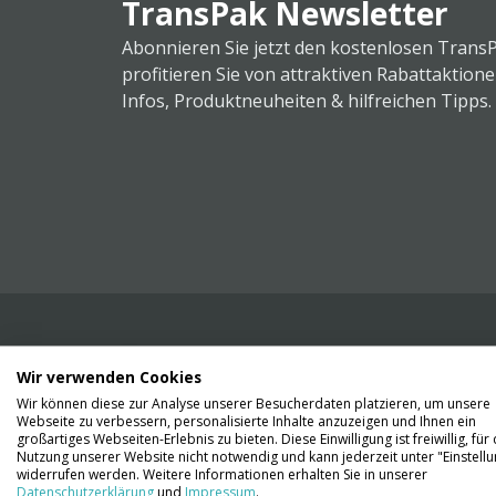
TransPak Newsletter
Abonnieren Sie jetzt den kostenlosen Trans
profitieren Sie von attraktiven Rabattaktion
Infos, Produktneuheiten & hilfreichen Tipps.
Wir verwenden Cookies
Wir liefern Ihnen Ihre Ware. Abholung ist lei
Wir können diese zur Analyse unserer Besucherdaten platzieren, um unsere
Gründen nicht möglich.
Webseite zu verbessern, personalisierte Inhalte anzuzeigen und Ihnen ein
großartiges Webseiten-Erlebnis zu bieten. Diese Einwilligung ist freiwillig, für 
Nutzung unserer Website nicht notwendig und kann jederzeit unter "Einstell
Kontaktieren Sie uns
widerrufen werden. Weitere Informationen erhalten Sie in unserer
Datenschutzerklärung
und
Impressum
.