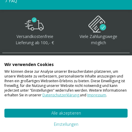
FAQ
Versandkostenfreie
Viele Zahlungswege
Lieferung ab 100,- €
möglich
Wir verwenden Cookies
Wir können diese zur Analyse unserer Besucherdaten platzieren, um
unsere Webseite zu verbessern, personalisierte Inhalte anzuzeigen und
Über 40.000 Artikel
auf
Ihnen ein großartiges Webseiten-Erlebnis zu bieten. Diese Einwilligung ist
freiwillig, für die Nutzung unserer Website nicht notwendig und kann
Lager
jederzeit unter "Einstellungen" widerrufen werden. Weitere Informationen
erhalten Sie in unserer
Datenschutzerklärung
und
Impressum
.
Alle akzeptieren
Account
Konto
Einstellungen
Merkzettel