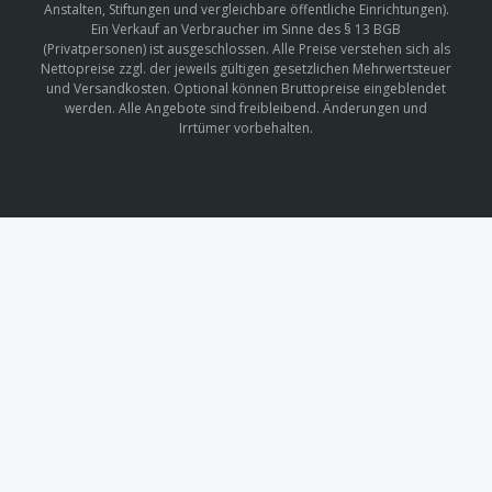
Anstalten, Stiftungen und vergleichbare öffentliche Einrichtungen).
Ein Verkauf an Verbraucher im Sinne des § 13 BGB
(Privatpersonen) ist ausgeschlossen. Alle Preise verstehen sich als
Nettopreise zzgl. der jeweils gültigen gesetzlichen Mehrwertsteuer
und Versandkosten. Optional können Bruttopreise eingeblendet
werden. Alle Angebote sind freibleibend. Änderungen und
Irrtümer vorbehalten.