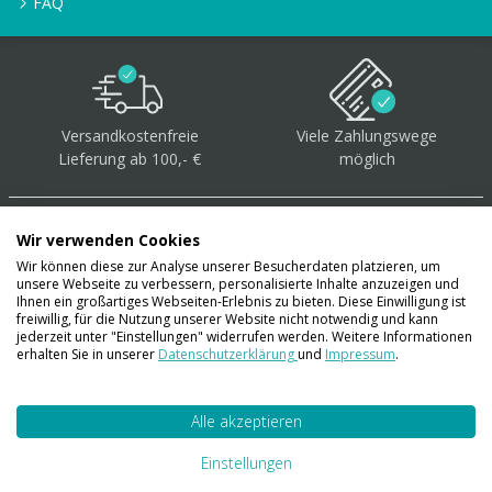
FAQ
Versandkostenfreie
Viele Zahlungswege
Lieferung ab 100,- €
möglich
Wir verwenden Cookies
Wir können diese zur Analyse unserer Besucherdaten platzieren, um
unsere Webseite zu verbessern, personalisierte Inhalte anzuzeigen und
Über 40.000 Artikel
auf
Ihnen ein großartiges Webseiten-Erlebnis zu bieten. Diese Einwilligung ist
freiwillig, für die Nutzung unserer Website nicht notwendig und kann
Lager
jederzeit unter "Einstellungen" widerrufen werden. Weitere Informationen
erhalten Sie in unserer
Datenschutzerklärung
und
Impressum
.
Alle akzeptieren
Account
Konto
Einstellungen
Merkzettel