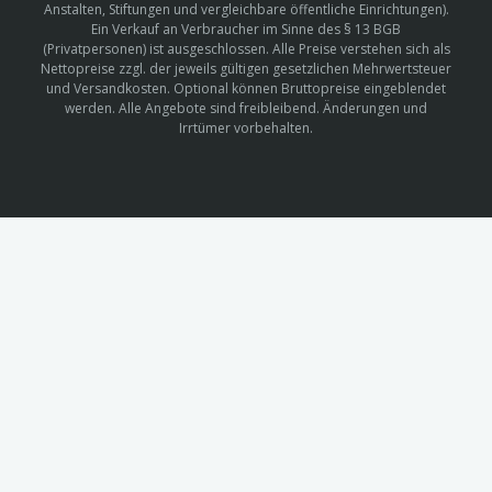
Anstalten, Stiftungen und vergleichbare öffentliche Einrichtungen).
Ein Verkauf an Verbraucher im Sinne des § 13 BGB
(Privatpersonen) ist ausgeschlossen. Alle Preise verstehen sich als
Nettopreise zzgl. der jeweils gültigen gesetzlichen Mehrwertsteuer
und Versandkosten. Optional können Bruttopreise eingeblendet
werden. Alle Angebote sind freibleibend. Änderungen und
Irrtümer vorbehalten.