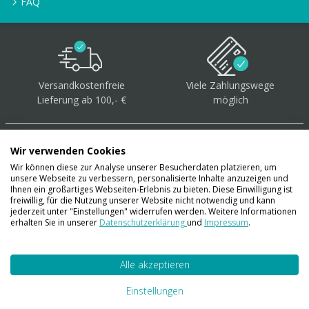
FAQ
Versandkostenfreie
Viele Zahlungswege
Lieferung ab 100,- €
möglich
Wir verwenden Cookies
Wir können diese zur Analyse unserer Besucherdaten platzieren, um
unsere Webseite zu verbessern, personalisierte Inhalte anzuzeigen und
Über 40.000 Artikel
auf
Ihnen ein großartiges Webseiten-Erlebnis zu bieten. Diese Einwilligung ist
freiwillig, für die Nutzung unserer Website nicht notwendig und kann
Lager
jederzeit unter "Einstellungen" widerrufen werden. Weitere Informationen
erhalten Sie in unserer
Datenschutzerklärung
und
Impressum
.
Alle akzeptieren
Account
Konto
Einstellungen
Merkzettel