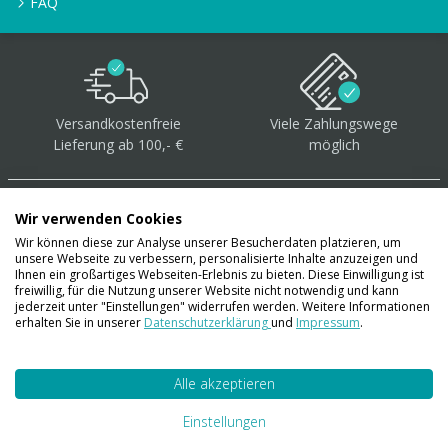
FAQ
Versandkostenfreie
Viele Zahlungswege
Lieferung ab 100,- €
möglich
Wir verwenden Cookies
Wir können diese zur Analyse unserer Besucherdaten platzieren, um
unsere Webseite zu verbessern, personalisierte Inhalte anzuzeigen und
Über 40.000 Artikel
auf
Ihnen ein großartiges Webseiten-Erlebnis zu bieten. Diese Einwilligung ist
freiwillig, für die Nutzung unserer Website nicht notwendig und kann
Lager
jederzeit unter "Einstellungen" widerrufen werden. Weitere Informationen
erhalten Sie in unserer
Datenschutzerklärung
und
Impressum
.
Alle akzeptieren
Account
Konto
Einstellungen
Merkzettel