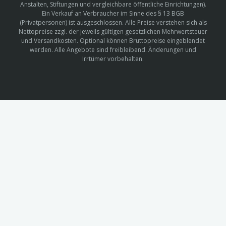
Anstalten, Stiftungen und vergleichbare öffentliche Einrichtungen).
Ein Verkauf an Verbraucher im Sinne des § 13 BGB
(Privatpersonen) ist ausgeschlossen. Alle Preise verstehen sich als
Nettopreise zzgl. der jeweils gültigen gesetzlichen Mehrwertsteuer
und Versandkosten. Optional können Bruttopreise eingeblendet
werden. Alle Angebote sind freibleibend. Änderungen und
Irrtümer vorbehalten.