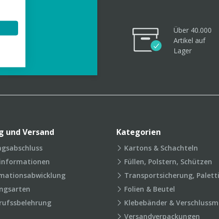
Über 40.000
Artikel
auf
videos
Lager
g und Versand
Kategorien
agsabschluss
Kartons & Schachteln
rinformationen
Füllen, Polstern, Schützen
mationsabwicklung
Transportsicherung, Palett
ngsarten
Folien & Beutel
rufssbelehrung
Klebebänder & Verschlussmi
Versandverpackungen