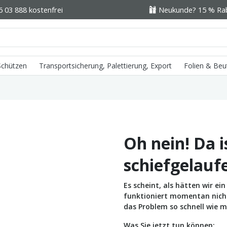
6 03 888 kostenfrei
Neukunde? 15 % Raba
 Schützen
Transportsicherung, Palettierung, Export
Folien & Beu
Oh nein! Da i
schiefgelauf
Es scheint, als hätten wir e
funktioniert momentan nicht 
das Problem so schnell wie m
Was Sie jetzt tun können: