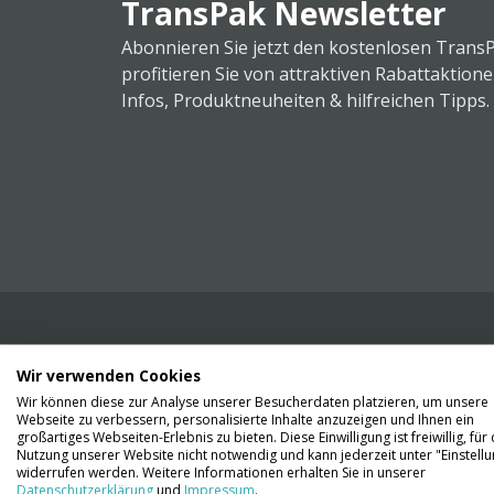
TransPak Newsletter
Abonnieren Sie jetzt den kostenlosen Trans
profitieren Sie von attraktiven Rabattaktion
Infos, Produktneuheiten & hilfreichen Tipps.
Wir verwenden Cookies
Wir liefern Ihnen Ihre Ware. Abholung ist lei
Wir können diese zur Analyse unserer Besucherdaten platzieren, um unsere
Gründen nicht möglich.
Webseite zu verbessern, personalisierte Inhalte anzuzeigen und Ihnen ein
großartiges Webseiten-Erlebnis zu bieten. Diese Einwilligung ist freiwillig, für 
Nutzung unserer Website nicht notwendig und kann jederzeit unter "Einstell
Kontaktieren Sie uns
widerrufen werden. Weitere Informationen erhalten Sie in unserer
Datenschutzerklärung
und
Impressum
.