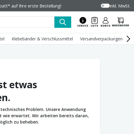
tt* auf Ihre erste Bestellung!
inkl. MwSt.
WARENKORB
SERVICE
LISTE
KONTO
tel
Klebebänder & Verschlussmittel
Versandverpackungen
U
st etwas
en.
in technisches Problem. Unsere Anwendung
wie erwartet. Wir arbeiten bereits daran,
öglich zu beheben.