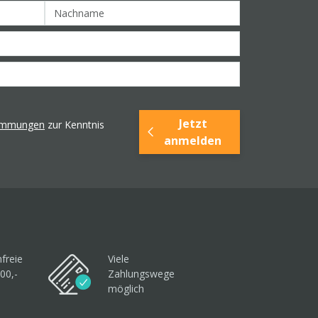
Jetzt
timmungen
zur Kenntnis
anmelden
freie
Viele
00,-
Zahlungswege
möglich