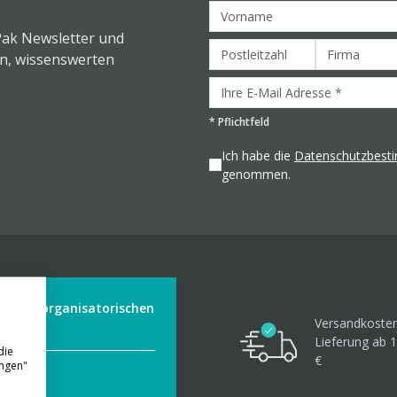
Pak Newsletter und
en, wissenswerten
*
Pflichtfeld
Ich habe die
Datenschutzbes
genommen.
der aus organisatorischen
Versandkosten
Lieferung ab 1
die
€
ungen"