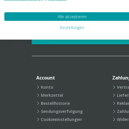
01 23 06 03 888
info@transpak.at
Alle akzeptieren
Verpackungslexikon
Produkt
Einstellungen
FAQ
Account
Zahlun
Konto
Vertr
Merkzettel
Liefe
Bestellhistorie
Rekla
Sendungsverfolgung
Zahlu
Cookieeinstellungen
Wider