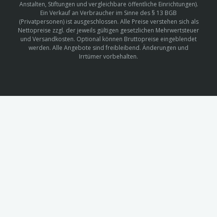
Anstalten, Stiftungen und vergleichbare öffentliche Einrichtungen).
Ein Verkauf an Verbraucher im Sinne des § 13 BGB
(Privatpersonen) ist ausgeschlossen. Alle Preise verstehen sich als
Nettopreise zzgl. der jeweils gültigen gesetzlichen Mehrwertsteuer
und Versandkosten. Optional können Bruttopreise eingeblendet
werden. Alle Angebote sind freibleibend. Änderungen und
Irrtümer vorbehalten.