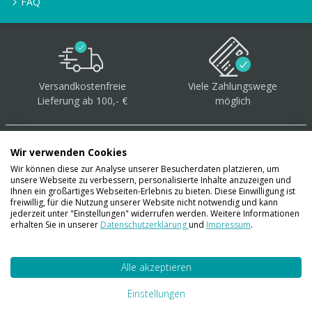
FAQ
Versandkostenfreie
Viele Zahlungswege
Lieferung ab 100,- €
möglich
Wir verwenden Cookies
Wir können diese zur Analyse unserer Besucherdaten platzieren, um
unsere Webseite zu verbessern, personalisierte Inhalte anzuzeigen und
Über 40.000 Artikel
auf
Ihnen ein großartiges Webseiten-Erlebnis zu bieten. Diese Einwilligung ist
freiwillig, für die Nutzung unserer Website nicht notwendig und kann
Lager
jederzeit unter "Einstellungen" widerrufen werden. Weitere Informationen
erhalten Sie in unserer
Datenschutzerklärung
und
Impressum
.
Alle akzeptieren
Account
Konto
Einstellungen
Merkzettel