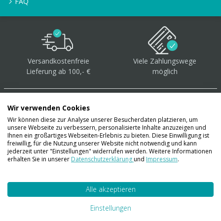
FAQ
Versandkostenfreie
Viele Zahlungswege
Lieferung ab 100,- €
möglich
Wir verwenden Cookies
Wir können diese zur Analyse unserer Besucherdaten platzieren, um
unsere Webseite zu verbessern, personalisierte Inhalte anzuzeigen und
Über 40.000 Artikel
auf
Ihnen ein großartiges Webseiten-Erlebnis zu bieten. Diese Einwilligung ist
freiwillig, für die Nutzung unserer Website nicht notwendig und kann
Lager
jederzeit unter "Einstellungen" widerrufen werden. Weitere Informationen
erhalten Sie in unserer
Datenschutzerklärung
und
Impressum
.
Alle akzeptieren
Account
Konto
Einstellungen
Merkzettel