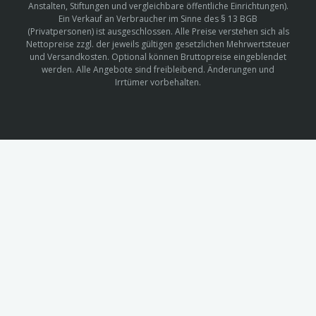
Anstalten, Stiftungen und vergleichbare öffentliche Einrichtungen).
Ein Verkauf an Verbraucher im Sinne des § 13 BGB
(Privatpersonen) ist ausgeschlossen. Alle Preise verstehen sich als
Nettopreise zzgl. der jeweils gültigen gesetzlichen Mehrwertsteuer
und Versandkosten. Optional können Bruttopreise eingeblendet
werden. Alle Angebote sind freibleibend. Änderungen und
Irrtümer vorbehalten.