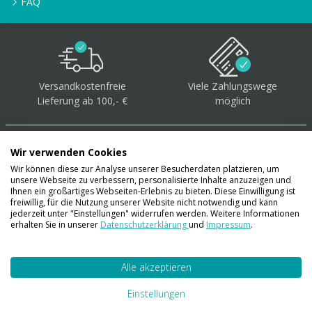
FAQ
Versandkostenfreie
Viele Zahlungswege
Lieferung ab 100,- €
möglich
Wir verwenden Cookies
Wir können diese zur Analyse unserer Besucherdaten platzieren, um
unsere Webseite zu verbessern, personalisierte Inhalte anzuzeigen und
Über 40.000 Artikel
auf
Ihnen ein großartiges Webseiten-Erlebnis zu bieten. Diese Einwilligung ist
freiwillig, für die Nutzung unserer Website nicht notwendig und kann
Lager
jederzeit unter "Einstellungen" widerrufen werden. Weitere Informationen
erhalten Sie in unserer
Datenschutzerklärung
und
Impressum
.
Alle akzeptieren
Account
Konto
Einstellungen
Merkzettel