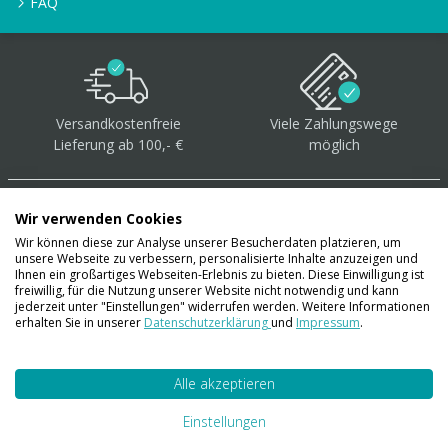
FAQ
Versandkostenfreie
Viele Zahlungswege
Lieferung ab 100,- €
möglich
Wir verwenden Cookies
Wir können diese zur Analyse unserer Besucherdaten platzieren, um
unsere Webseite zu verbessern, personalisierte Inhalte anzuzeigen und
Über 40.000 Artikel
auf
Ihnen ein großartiges Webseiten-Erlebnis zu bieten. Diese Einwilligung ist
freiwillig, für die Nutzung unserer Website nicht notwendig und kann
Lager
jederzeit unter "Einstellungen" widerrufen werden. Weitere Informationen
erhalten Sie in unserer
Datenschutzerklärung
und
Impressum
.
Alle akzeptieren
Account
Konto
Einstellungen
Merkzettel