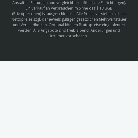
Anstalten, Stiftungen und vergleichbare öffentliche Einrichtungen).
Ein Verkauf an Verbraucher im Sinne des § 13 BGB
(Privatpersonen) ist ausgeschlossen. Alle Preise verstehen sich als
Nettopreise zzgl. der jeweils gültigen gesetzlichen Mehrwertsteuer
und Versandkosten. Optional können Bruttopreise eingeblendet
werden. Alle Angebote sind freibleibend. Änderungen und
Irrtümer vorbehalten.