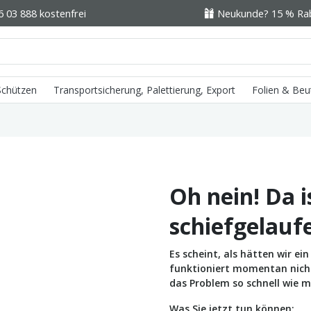
6 03 888 kostenfrei
Neukunde? 15 % Raba
 Schützen
Transportsicherung, Palettierung, Export
Folien & Beu
Oh nein! Da i
schiefgelauf
Es scheint, als hätten wir e
funktioniert momentan nicht 
das Problem so schnell wie m
Was Sie jetzt tun können: