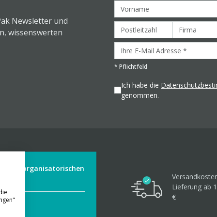
Pak Newsletter und
en, wissenswerten
*
Pflichtfeld
Ich habe die
Datenschutzbes
genommen.
der aus organisatorischen
Versandkosten
Lieferung ab 1
die
€
ungen"