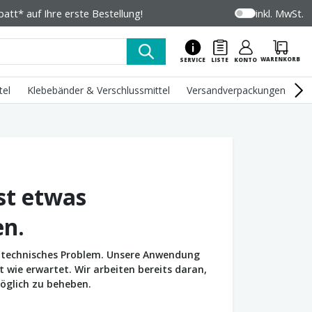
tt* auf Ihre erste Bestellung!
inkl. MwSt.
WARENKORB
SERVICE
LISTE
KONTO
tel
Klebebänder & Verschlussmittel
Versandverpackungen
U
st etwas
en.
in technisches Problem. Unsere Anwendung
wie erwartet. Wir arbeiten bereits daran,
öglich zu beheben.