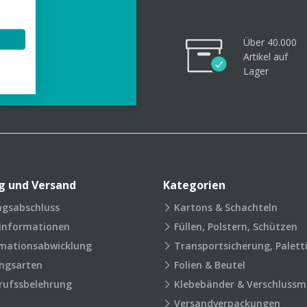
Über 40.000
Artikel
auf
videos
Lager
g und Versand
Kategorien
agsabschluss
Kartons & Schachteln
rinformationen
Füllen, Polstern, Schützen
mationsabwicklung
Transportsicherung, Palett
ngsarten
Folien & Beutel
rufssbelehrung
Klebebänder & Verschlussmi
Versandverpackungen