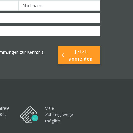
Jetzt
timmungen
zur Kenntnis
anmelden
freie
Viele
00,-
Zahlungswege
möglich