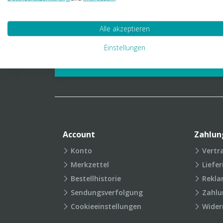
01 23 06 03 888
info@transpak.at
Alle akzeptieren
Verpackungslexikon
Produkt
Einstellungen
FAQ
Account
Zahlun
Konto
Vertr
Merkzettel
Liefe
Bestellhistorie
Rekla
Sendungsverfolgung
Zahlu
Cookieeinstellungen
Wider