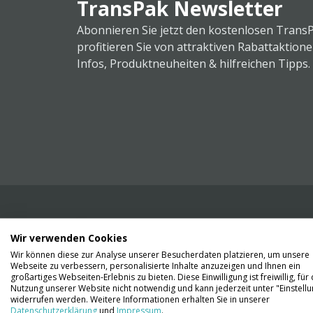
TransPak Newsletter
Abonnieren Sie jetzt den kostenlosen Trans
profitieren Sie von attraktiven Rabattaktion
Infos, Produktneuheiten & hilfreichen Tipps.
Wir verwenden Cookies
Wir liefern Ihnen Ihre Ware. Abholung ist lei
Wir können diese zur Analyse unserer Besucherdaten platzieren, um unsere
Gründen nicht möglich.
Webseite zu verbessern, personalisierte Inhalte anzuzeigen und Ihnen ein
großartiges Webseiten-Erlebnis zu bieten. Diese Einwilligung ist freiwillig, für 
Nutzung unserer Website nicht notwendig und kann jederzeit unter "Einstell
Kontaktieren Sie uns
widerrufen werden. Weitere Informationen erhalten Sie in unserer
Datenschutzerklärung
und
Impressum
.