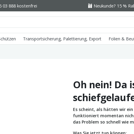
6 03 888 kostenfrei
Neukunde? 15 % Raba
 Schützen
Transportsicherung, Palettierung, Export
Folien & Beu
Oh nein! Da i
schiefgelauf
Es scheint, als hätten wir e
funktioniert momentan nicht 
das Problem so schnell wie m
Was Sie jetzt tun können: