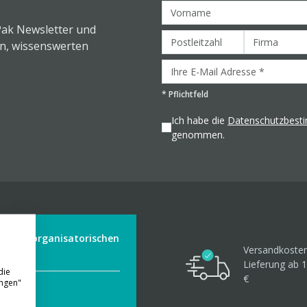
Pak Newsletter und
en, wissenswerten
*
Pflichtfeld
Ich habe die
Datenschutzbes
genommen.
der aus organisatorischen
Versandkosten
Lieferung ab 1
die
€
ungen"