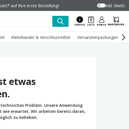
tt* auf Ihre erste Bestellung!
inkl. MwSt.
WARENKORB
SERVICE
LISTE
KONTO
tel
Klebebänder & Verschlussmittel
Versandverpackungen
U
st etwas
en.
in technisches Problem. Unsere Anwendung
wie erwartet. Wir arbeiten bereits daran,
öglich zu beheben.