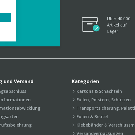
Über 40.000
Artikel
auf
videos
Lager
g und Versand
Kategorien
agsabschluss
Kartons & Schachteln
rinformationen
Füllen, Polstern, Schützen
mationsabwicklung
Transportsicherung, Palett
ngsarten
Folien & Beutel
rufssbelehrung
Klebebänder & Verschlussmi
Versandverpackungen