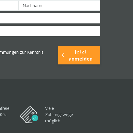
Jetzt
timmungen
zur Kenntnis
anmelden
freie
Viele
00,-
Zahlungswege
möglich