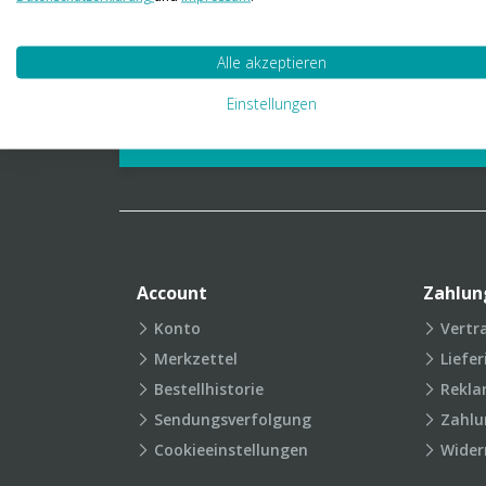
01 23 06 03 888
info@transpak.at
Alle akzeptieren
Verpackungslexikon
Produkt
Einstellungen
FAQ
Account
Zahlun
Konto
Vertr
Merkzettel
Liefe
Bestellhistorie
Rekla
Sendungsverfolgung
Zahlu
Cookieeinstellungen
Wider