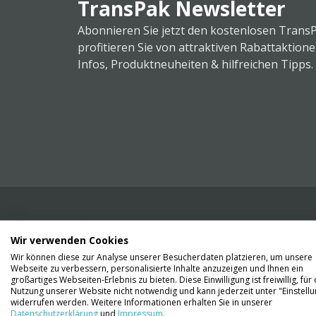
TransPak Newsletter
Abonnieren Sie jetzt den kostenlosen Trans
profitieren Sie von attraktiven Rabattaktion
Infos, Produktneuheiten & hilfreichen Tipps.
Wir verwenden Cookies
Wir liefern Ihnen Ihre Ware. Abholung ist lei
Wir können diese zur Analyse unserer Besucherdaten platzieren, um unsere
Gründen nicht möglich.
Webseite zu verbessern, personalisierte Inhalte anzuzeigen und Ihnen ein
großartiges Webseiten-Erlebnis zu bieten. Diese Einwilligung ist freiwillig, für 
Nutzung unserer Website nicht notwendig und kann jederzeit unter "Einstell
Kontaktieren Sie uns
widerrufen werden. Weitere Informationen erhalten Sie in unserer
Datenschutzerklärung
und
Impressum
.