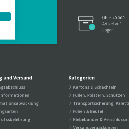
Über 40.000
Artikel
auf
videos
Lager
g und Versand
Kategorien
agsabschluss
Kartons & Schachteln
rinformationen
Füllen, Polstern, Schützen
mationsabwicklung
Transportsicherung, Palett
ngsarten
Folien & Beutel
rufssbelehrung
Klebebänder & Verschlussmi
Versandverpackungen