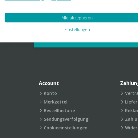
01 23 06 03 888
info@transpak.at
Alle akzeptieren
Verpackungslexikon
Produkt
Einstellungen
FAQ
Account
Zahlun
Konto
Vertr
Merkzettel
Liefe
Bestellhistorie
Rekla
Sendungsverfolgung
Zahlu
Cookieeinstellungen
Wider