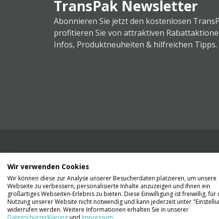
TransPak Newsletter
Abonnieren Sie jetzt den kostenlosen Trans
profitieren Sie von attraktiven Rabattaktion
Infos, Produktneuheiten & hilfreichen Tipps.
Wir verwenden Cookies
Wir liefern Ihnen Ihre Ware. Abholung ist lei
Wir können diese zur Analyse unserer Besucherdaten platzieren, um unsere
Gründen nicht möglich.
Webseite zu verbessern, personalisierte Inhalte anzuzeigen und Ihnen ein
großartiges Webseiten-Erlebnis zu bieten. Diese Einwilligung ist freiwillig, für 
Nutzung unserer Website nicht notwendig und kann jederzeit unter "Einstell
Kontaktieren Sie uns
widerrufen werden. Weitere Informationen erhalten Sie in unserer
Datenschutzerklärung
und
Impressum
.