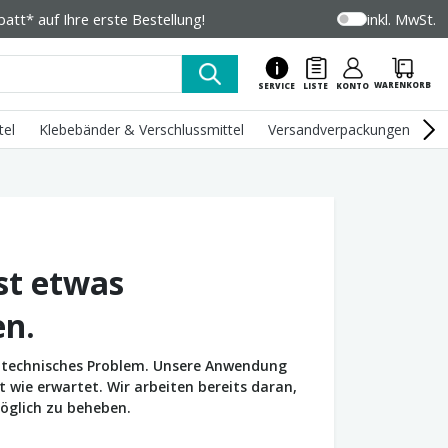
tt* auf Ihre erste Bestellung!
inkl. MwSt.
WARENKORB
SERVICE
LISTE
KONTO
tel
Klebebänder & Verschlussmittel
Versandverpackungen
U
st etwas
en.
in technisches Problem. Unsere Anwendung
wie erwartet. Wir arbeiten bereits daran,
öglich zu beheben.