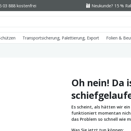
6 03 888 kostenfrei
Neukunde? 15 % Raba
 Schützen
Transportsicherung, Palettierung, Export
Folien & Beu
Oh nein! Da i
schiefgelauf
Es scheint, als hätten wir e
funktioniert momentan nicht 
das Problem so schnell wie m
Was Sie jetzt tun können: