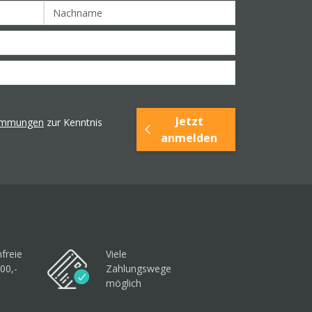
Jetzt
timmungen
zur Kenntnis
anmelden
freie
Viele
00,-
Zahlungswege
möglich