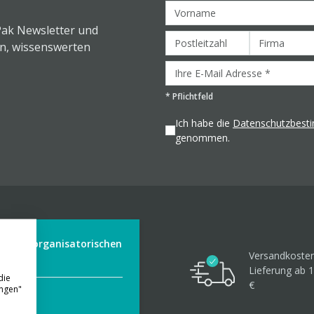
Pak Newsletter und
en, wissenswerten
*
Pflichtfeld
Ich habe die
Datenschutzbes
genommen.
der aus organisatorischen
Versandkosten
Lieferung ab 1
die
€
ungen"