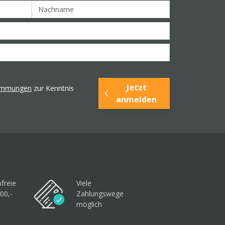
Jetzt
timmungen
zur Kenntnis
anmelden
freie
Viele
00,-
Zahlungswege
möglich