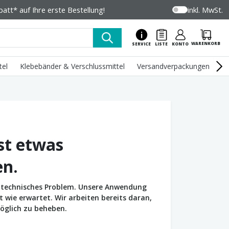
tt* auf Ihre erste Bestellung!
inkl. MwSt.
WARENKORB
SERVICE
LISTE
KONTO
tel
Klebebänder & Verschlussmittel
Versandverpackungen
U
st etwas
en.
in technisches Problem. Unsere Anwendung
wie erwartet. Wir arbeiten bereits daran,
öglich zu beheben.