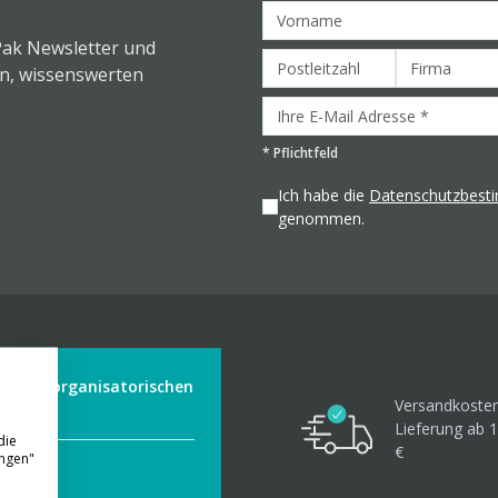
Pak Newsletter und
en, wissenswerten
*
Pflichtfeld
Ich habe die
Datenschutzbes
genommen.
der aus organisatorischen
Versandkosten
Lieferung ab 1
die
€
ungen"