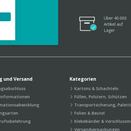
Über 40.000
Artikel
auf
videos
Lager
g und Versand
Kategorien
agsabschluss
Kartons & Schachteln
rinformationen
Füllen, Polstern, Schützen
mationsabwicklung
Transportsicherung, Palett
ngsarten
Folien & Beutel
rufssbelehrung
Klebebänder & Verschlussmi
Versandverpackungen