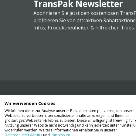
TransPak Newsletter
Abonnieren Sie jetzt den kostenlosen Trans
profitieren Sie von attraktiven Rabattaktion
Infos, Produktneuheiten & hilfreichen Tipps.
Wir verwenden Cookies
Wir liefern Ihnen Ihre Ware. Abholung ist lei
Wir können diese zur Analyse unserer Besucherdaten platzieren, um unsere
Gründen nicht möglich.
Webseite zu verbessern, personalisierte Inhalte anzuzeigen und Ihnen ein
großartiges Webseiten-Erlebnis zu bieten. Diese Einwilligung ist freiwillig, für 
Nutzung unserer Website nicht notwendig und kann jederzeit unter "Einstell
Kontaktieren Sie uns
widerrufen werden. Weitere Informationen erhalten Sie in unserer
Datenschutzerklärung
und
Impressum
.