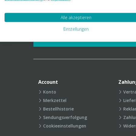
01 23 06 03 888
info@transpak.at
Alle akzeptieren
Verpackungslexikon
Produkt
Einstellungen
FAQ
Account
Zahlun
Konto
Vertr
Merkzettel
Liefe
Bestellhistorie
Rekla
Sendungsverfolgung
Zahlu
Cookieeinstellungen
Wider