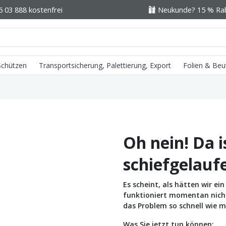
6 03 888 kostenfrei
Neukunde? 15 % Raba
 Schützen
Transportsicherung, Palettierung, Export
Folien & Beu
Oh nein! Da i
schiefgelauf
Es scheint, als hätten wir e
funktioniert momentan nicht 
das Problem so schnell wie m
Was Sie jetzt tun können: