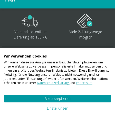
FAQ
Versandkostenfreie
Viele Zahlungswege
Lieferung ab 100,- €
möglich
Wir verwenden Cookies
Wir können diese zur Analyse unserer Besucherdaten platzieren, um
unsere Webseite zu verbessern, personalisierte Inhalte anzuzeigen und
Über 40.000 Artikel
auf
Ihnen ein großartiges Webseiten-Erlebnis zu bieten. Diese Einwilligung ist
freiwillig, für die Nutzung unserer Website nicht notwendig und kann
Lager
jederzeit unter "Einstellungen" widerrufen werden. Weitere Informationen
erhalten Sie in unserer
Datenschutzerklärung
und
Impressum
.
Alle akzeptieren
Account
Konto
Einstellungen
Merkzettel