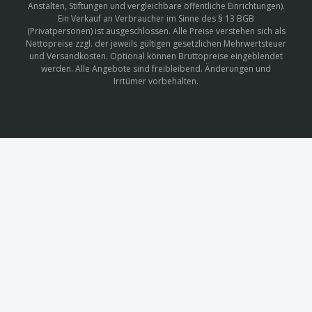
Anstalten, Stiftungen und vergleichbare öffentliche Einrichtungen).
Ein Verkauf an Verbraucher im Sinne des § 13 BGB
(Privatpersonen) ist ausgeschlossen. Alle Preise verstehen sich als
Nettopreise zzgl. der jeweils gültigen gesetzlichen Mehrwertsteuer
und Versandkosten. Optional können Bruttopreise eingeblendet
werden. Alle Angebote sind freibleibend. Änderungen und
Irrtümer vorbehalten.