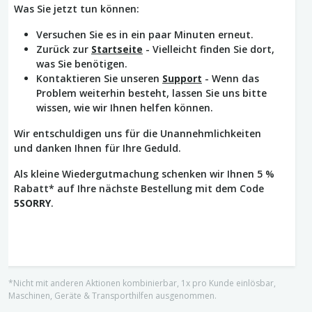
Was Sie jetzt tun können:
Versuchen Sie es in ein paar Minuten erneut.
Zurück zur
Startseite
- Vielleicht finden Sie dort,
was Sie benötigen.
Kontaktieren Sie unseren
Support
- Wenn das
Problem weiterhin besteht, lassen Sie uns bitte
wissen, wie wir Ihnen helfen können.
Wir entschuldigen uns für die Unannehmlichkeiten
und danken Ihnen für Ihre Geduld.
Als kleine Wiedergutmachung schenken wir Ihnen 5 %
Rabatt* auf Ihre nächste Bestellung mit dem Code
5SORRY
.
*Nicht mit anderen Aktionen kombinierbar, 1x pro Kunde einlösbar,
Maschinen, Geräte & Transporthilfen ausgenommen.