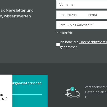
Pak Newsletter und
en, wissenswerten
*
Pflichtfeld
Ich habe die
Datenschutzbes
genommen.
der aus organisatorischen
Versandkosten
Lieferung ab 1
die
€
ungen"