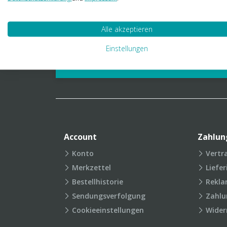
01 23 06 03 888
info@transpak.at
Alle akzeptieren
Verpackungslexikon
Produkt
Einstellungen
FAQ
Account
Zahlun
Konto
Vertr
Merkzettel
Liefe
Bestellhistorie
Rekla
Sendungsverfolgung
Zahlu
Cookieeinstellungen
Wider