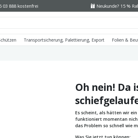
6 03 888 kostenfrei
Neukunde? 15 % Raba
 Schützen
Transportsicherung, Palettierung, Export
Folien & Beu
Oh nein! Da i
schiefgelauf
Es scheint, als hätten wir e
funktioniert momentan nicht 
das Problem so schnell wie m
Was Sie jetzt tun können: