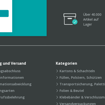
Über 40.000
Artikel
auf
videos
Lager
g und Versand
Kategorien
agsabschluss
Kartons & Schachteln
rinformationen
Füllen, Polstern, Schützen
mationsabwicklung
Transportsicherung, Palett
ngsarten
Folien & Beutel
rufssbelehrung
Klebebänder & Verschlussmi
Versandverpackungen