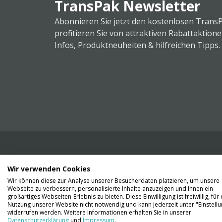
TransPak Newsletter
Abonnieren Sie jetzt den kostenlosen Trans
profitieren Sie von attraktiven Rabattaktion
Infos, Produktneuheiten & hilfreichen Tipps.
Wir verwenden Cookies
Wir liefern Ihnen Ihre Ware. Abholung ist lei
Wir können diese zur Analyse unserer Besucherdaten platzieren, um unsere
Gründen nicht möglich.
Webseite zu verbessern, personalisierte Inhalte anzuzeigen und Ihnen ein
großartiges Webseiten-Erlebnis zu bieten. Diese Einwilligung ist freiwillig, für 
Nutzung unserer Website nicht notwendig und kann jederzeit unter "Einstell
Kontaktieren Sie uns
widerrufen werden. Weitere Informationen erhalten Sie in unserer
Datenschutzerklärung
und
Impressum
.