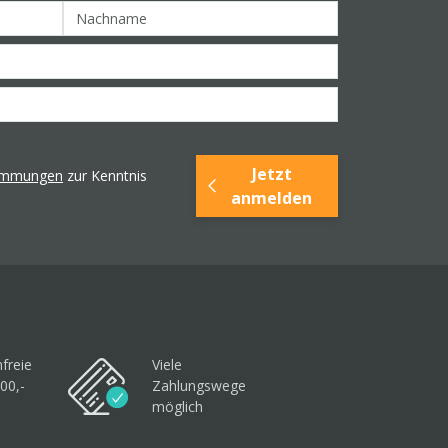
Jetzt
timmungen
zur Kenntnis
anmelden
freie
Viele
00,-
Zahlungswege
möglich