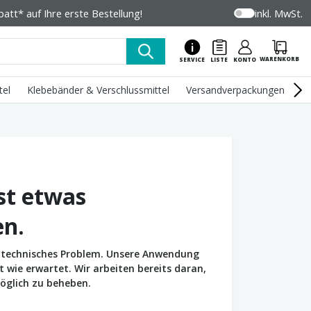
tt* auf Ihre erste Bestellung!
inkl. MwSt.
WARENKORB
SERVICE
LISTE
KONTO
tel
Klebebänder & Verschlussmittel
Versandverpackungen
U
st etwas
en.
in technisches Problem. Unsere Anwendung
wie erwartet. Wir arbeiten bereits daran,
öglich zu beheben.