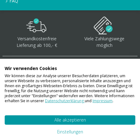
FAQ
Versandkostenfreie
Viele Zahlungswege
Lieferung ab 100,- €
möglich
Wir verwenden Cookies
Wir können diese zur Analyse unserer Besucherdaten platzieren, um
unsere Webseite zu verbessern, personalisierte Inhalte anzuzeigen und
Über 40.000 Artikel
auf
Ihnen ein großartiges Webseiten-Erlebnis zu bieten. Diese Einwilligung ist
freiwillig, für die Nutzung unserer Website nicht notwendig und kann
Lager
jederzeit unter "Einstellungen" widerrufen werden. Weitere Informationen
erhalten Sie in unserer
Datenschutzerklärung
und
Impressum
.
Alle akzeptieren
Account
Konto
Einstellungen
Merkzettel