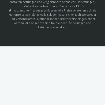
Anstalten, Stiftungen und vergleichbare öffentliche Einrichtungen).
Ein Verkauf an Verbraucher im Sinne des § 13 BGB
(Privatpersonen) ist ausgeschlossen. Alle Preise verstehen sich als
Nettopreise zzgl. der jeweils gültigen gesetzlichen Mehrwertsteuer
und Versandkosten. Optional können Bruttopreise eingeblendet
werden. Alle Angebote sind freibleibend. Änderungen und
Irrtümer vorbehalten.