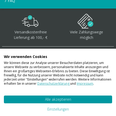
FAQ
Versandkostenfreie
Viele Zahlungswege
Lieferung ab 100,- €
möglich
Wir verwenden Cookies
Wir können diese zur Analyse unserer Besucherdaten platzieren, um
unsere Webseite zu verbessern, personalisierte Inhalte anzuzeigen und
Über 40.000 Artikel
auf
Ihnen ein großartiges Webseiten-Erlebnis zu bieten. Diese Einwilligung ist
freiwillig, für die Nutzung unserer Website nicht notwendig und kann
Lager
jederzeit unter "Einstellungen" widerrufen werden. Weitere Informationen
erhalten Sie in unserer
Datenschutzerklärung
und
Impressum
.
Alle akzeptieren
Account
Konto
Einstellungen
Merkzettel