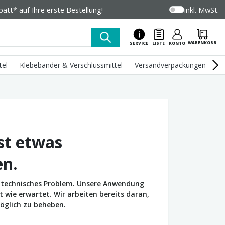
tt* auf Ihre erste Bestellung!
inkl. MwSt.
WARENKORB
SERVICE
LISTE
KONTO
tel
Klebebänder & Verschlussmittel
Versandverpackungen
U
st etwas
en.
in technisches Problem. Unsere Anwendung
wie erwartet. Wir arbeiten bereits daran,
öglich zu beheben.