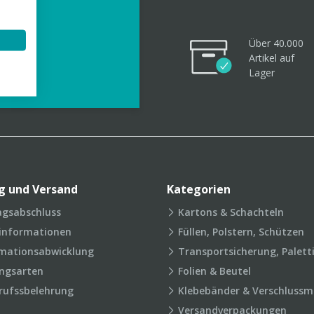
Über 40.000
Artikel
auf
videos
Lager
g und Versand
Kategorien
agsabschluss
Kartons & Schachteln
rinformationen
Füllen, Polstern, Schützen
mationsabwicklung
Transportsicherung, Palett
ngsarten
Folien & Beutel
rufssbelehrung
Klebebänder & Verschlussmi
Versandverpackungen