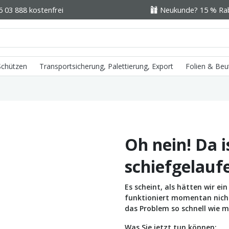
6 03 888 kostenfrei
Neukunde? 15 % Raba
 Schützen
Transportsicherung, Palettierung, Export
Folien & Beu
Oh nein! Da i
schiefgelauf
Es scheint, als hätten wir e
funktioniert momentan nicht 
das Problem so schnell wie m
Was Sie jetzt tun können: