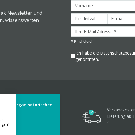
Pak Newsletter und
en, wissenswerten
*
Pflichtfeld
Ich habe die
Datenschutzbes
genommen.
der aus organisatorischen
Versandkosten
Lieferung ab 1
die
€
ungen"