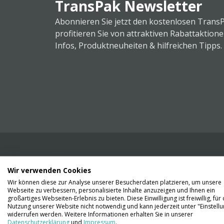
TransPak Newsletter
Abonnieren Sie jetzt den kostenlosen Trans
profitieren Sie von attraktiven Rabattaktion
Infos, Produktneuheiten & hilfreichen Tipps.
Wir verwenden Cookies
Wir liefern Ihnen Ihre Ware. Abholung ist lei
Wir können diese zur Analyse unserer Besucherdaten platzieren, um unsere
Gründen nicht möglich.
Webseite zu verbessern, personalisierte Inhalte anzuzeigen und Ihnen ein
großartiges Webseiten-Erlebnis zu bieten. Diese Einwilligung ist freiwillig, für 
Nutzung unserer Website nicht notwendig und kann jederzeit unter "Einstell
Kontaktieren Sie uns
widerrufen werden. Weitere Informationen erhalten Sie in unserer
Datenschutzerklärung
und
Impressum
.