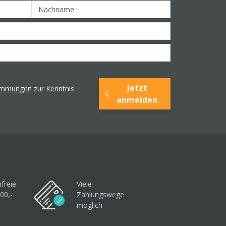
Jetzt
timmungen
zur Kenntnis
anmelden
freie
Viele
00,-
Zahlungswege
möglich