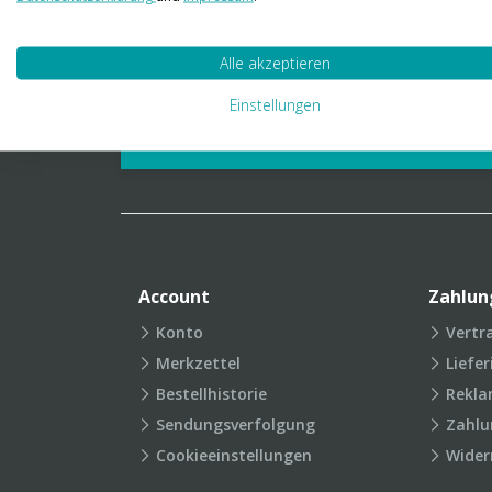
01 23 06 03 888
info@transpak.at
Alle akzeptieren
Verpackungslexikon
Produkt
Einstellungen
FAQ
Account
Zahlun
Konto
Vertr
Merkzettel
Liefe
Bestellhistorie
Rekla
Sendungsverfolgung
Zahlu
Cookieeinstellungen
Wider