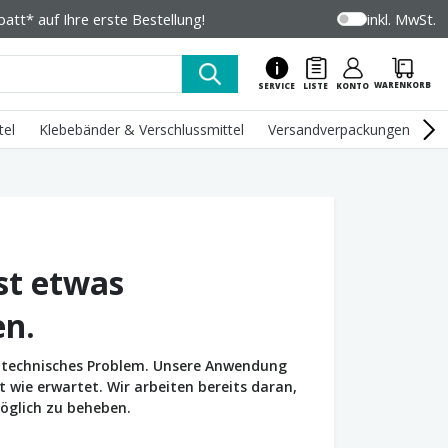
tt* auf Ihre erste Bestellung!
inkl. MwSt.
WARENKORB
SERVICE
LISTE
KONTO
tel
Klebebänder & Verschlussmittel
Versandverpackungen
U
st etwas
en.
in technisches Problem. Unsere Anwendung
wie erwartet. Wir arbeiten bereits daran,
öglich zu beheben.