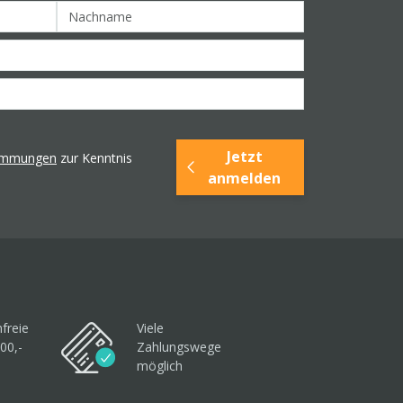
Jetzt
timmungen
zur Kenntnis
anmelden
freie
Viele
00,-
Zahlungswege
möglich