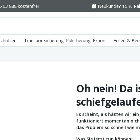
6 03 888 kostenfrei
Neukunde? 15 % Raba
 Schützen
Transportsicherung, Palettierung, Export
Folien & Beu
Oh nein! Da i
schiefgelauf
Es scheint, als hätten wir e
funktioniert momentan nicht 
das Problem so schnell wie m
Was Sie jetzt tun können: