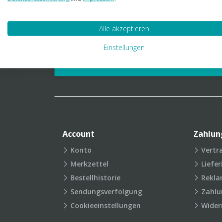
01 23 06 03 888
info@transpak.at
Alle akzeptieren
Verpackungslexikon
Produkt
Einstellungen
FAQ
Account
Zahlun
Konto
Vertr
Merkzettel
Liefe
Bestellhistorie
Rekla
Sendungsverfolgung
Zahlu
Cookieeinstellungen
Wider