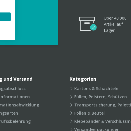
Über 40.000
Artikel
auf
videos
Lager
g und Versand
Kategorien
agsabschluss
Kartons & Schachteln
rinformationen
Füllen, Polstern, Schützen
mationsabwicklung
Transportsicherung, Palett
ngsarten
Folien & Beutel
rufssbelehrung
Klebebänder & Verschlussmi
Versandverpackungen