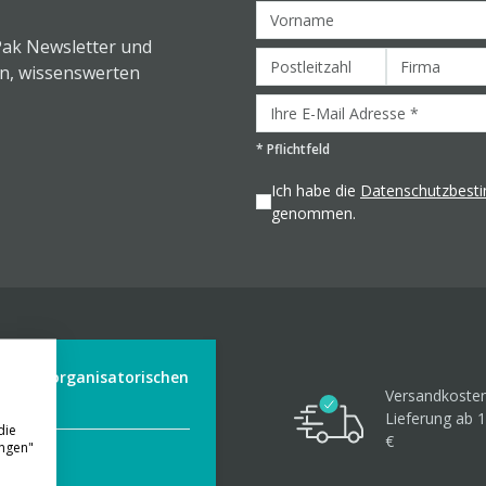
Pak Newsletter und
en, wissenswerten
*
Pflichtfeld
Ich habe die
Datenschutzbes
genommen.
der aus organisatorischen
Versandkosten
Lieferung ab 1
die
€
ungen"