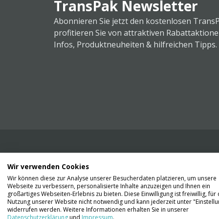
TransPak Newsletter
Abonnieren Sie jetzt den kostenlosen Trans
profitieren Sie von attraktiven Rabattaktion
Infos, Produktneuheiten & hilfreichen Tipps.
Wir verwenden Cookies
Wir liefern Ihnen Ihre Ware. Abholung ist lei
Wir können diese zur Analyse unserer Besucherdaten platzieren, um unsere
Gründen nicht möglich.
Webseite zu verbessern, personalisierte Inhalte anzuzeigen und Ihnen ein
großartiges Webseiten-Erlebnis zu bieten. Diese Einwilligung ist freiwillig, für 
Nutzung unserer Website nicht notwendig und kann jederzeit unter "Einstell
Kontaktieren Sie uns
widerrufen werden. Weitere Informationen erhalten Sie in unserer
Datenschutzerklärung
und
Impressum
.