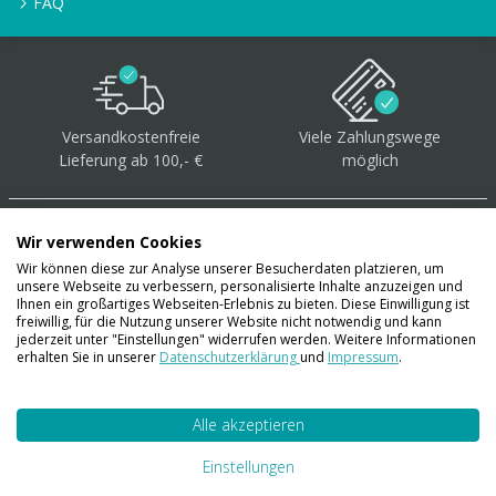
FAQ
Versandkostenfreie
Viele Zahlungswege
Lieferung ab 100,- €
möglich
Wir verwenden Cookies
Wir können diese zur Analyse unserer Besucherdaten platzieren, um
unsere Webseite zu verbessern, personalisierte Inhalte anzuzeigen und
Über 40.000 Artikel
auf
Ihnen ein großartiges Webseiten-Erlebnis zu bieten. Diese Einwilligung ist
freiwillig, für die Nutzung unserer Website nicht notwendig und kann
Lager
jederzeit unter "Einstellungen" widerrufen werden. Weitere Informationen
erhalten Sie in unserer
Datenschutzerklärung
und
Impressum
.
Alle akzeptieren
Account
Konto
Einstellungen
Merkzettel