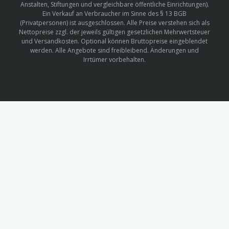
Anstalten, Stiftungen und vergleichbare öffentliche Einrichtungen).
Ein Verkauf an Verbraucher im Sinne des § 13 BGB
(Privatpersonen) ist ausgeschlossen. Alle Preise verstehen sich als
Nettopreise zzgl. der jeweils gültigen gesetzlichen Mehrwertsteuer
und Versandkosten. Optional können Bruttopreise eingeblendet
werden. Alle Angebote sind freibleibend. Änderungen und
Irrtümer vorbehalten.