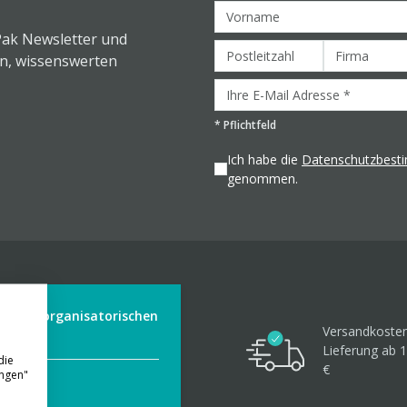
Pak Newsletter und
en, wissenswerten
*
Pflichtfeld
Ich habe die
Datenschutzbes
genommen.
der aus organisatorischen
Versandkosten
Lieferung ab 1
die
€
ungen"