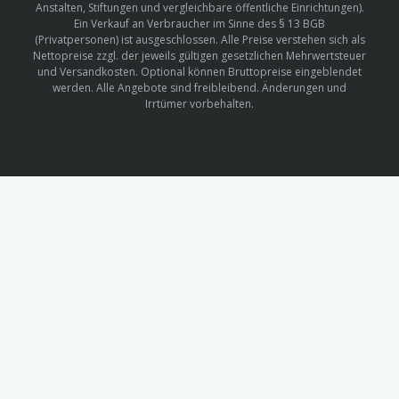
Anstalten, Stiftungen und vergleichbare öffentliche Einrichtungen).
Ein Verkauf an Verbraucher im Sinne des § 13 BGB
(Privatpersonen) ist ausgeschlossen. Alle Preise verstehen sich als
Nettopreise zzgl. der jeweils gültigen gesetzlichen Mehrwertsteuer
und Versandkosten. Optional können Bruttopreise eingeblendet
werden. Alle Angebote sind freibleibend. Änderungen und
Irrtümer vorbehalten.