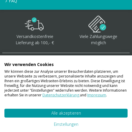
FAQ
Versandkostenfreie
Viele Zahlungswege
Lieferung ab 100,- €
möglich
Wir verwenden Cookies
Wir können diese zur Analyse unserer Besucherdaten platzieren, um
unsere Webseite zu verbessern, personalisierte Inhalte anzuzeigen und
Über 40.000 Artikel
auf
Ihnen ein großartiges Webseiten-Erlebnis zu bieten. Diese Einwilligung ist
freiwillig, für die Nutzung unserer Website nicht notwendig und kann
Lager
jederzeit unter "Einstellungen" widerrufen werden. Weitere Informationen
erhalten Sie in unserer
Datenschutzerklärung
und
Impressum
.
Alle akzeptieren
Account
Konto
Einstellungen
Merkzettel