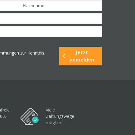
Jetzt
timmungen
zur Kenntnis
anmelden
freie
Viele
00,-
Zahlungswege
möglich