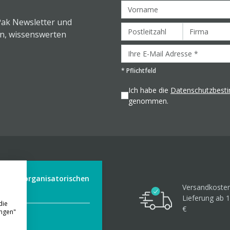
Pak Newsletter und
en, wissenswerten
*
Pflichtfeld
Ich habe die
Datenschutzbes
genommen.
der aus organisatorischen
Versandkosten
Lieferung ab 1
die
€
ungen"