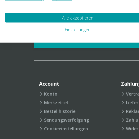
01 23 06 03 888
info@transpak.at
Alle akzeptieren
Verpackungslexikon
Produkt
Einstellungen
FAQ
Account
Zahlun
Konto
Vertr
Merkzettel
Liefe
Bestellhistorie
Rekla
Sendungsverfolgung
Zahlu
Cookieeinstellungen
Wider