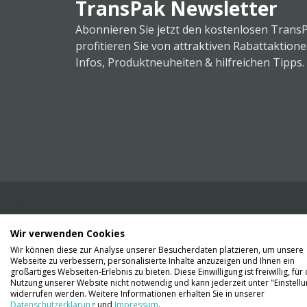
TransPak Newsletter
Abonnieren Sie jetzt den kostenlosen Trans
profitieren Sie von attraktiven Rabattaktion
Infos, Produktneuheiten & hilfreichen Tipps.
Wir verwenden Cookies
Wir liefern Ihnen Ihre Ware. Abholung ist lei
Wir können diese zur Analyse unserer Besucherdaten platzieren, um unsere
Gründen nicht möglich.
Webseite zu verbessern, personalisierte Inhalte anzuzeigen und Ihnen ein
großartiges Webseiten-Erlebnis zu bieten. Diese Einwilligung ist freiwillig, für 
Nutzung unserer Website nicht notwendig und kann jederzeit unter "Einstell
Kontaktieren Sie uns
widerrufen werden. Weitere Informationen erhalten Sie in unserer
Datenschutzerklärung
und
Impressum
.