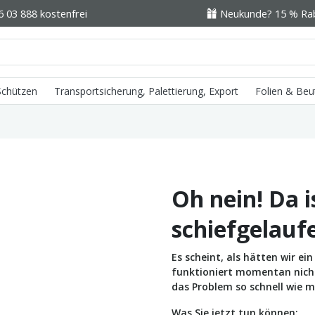
6 03 888 kostenfrei
Neukunde? 15 % Raba
 Schützen
Transportsicherung, Palettierung, Export
Folien & Beu
Oh nein! Da i
schiefgelauf
Es scheint, als hätten wir e
funktioniert momentan nicht 
das Problem so schnell wie m
Was Sie jetzt tun können: