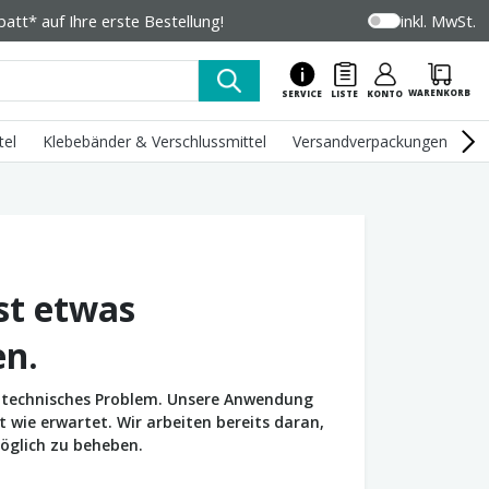
tt* auf Ihre erste Bestellung!
inkl. MwSt.
WARENKORB
SERVICE
LISTE
KONTO
tel
Klebebänder & Verschlussmittel
Versandverpackungen
U
st etwas
en.
in technisches Problem. Unsere Anwendung
wie erwartet. Wir arbeiten bereits daran,
öglich zu beheben.