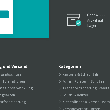
Über 40.000
Artikel
auf
videos
Lager
g und Versand
Kategorien
agsabschluss
Kartons & Schachteln
rinformationen
Füllen, Polstern, Schützen
mationsabwicklung
Transportsicherung, Palett
ngsarten
Folien & Beutel
rufssbelehrung
Klebebänder & Verschlussmi
Versandverpackungen