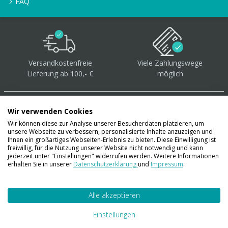
FAQ
Versandkostenfreie
Viele Zahlungswege
Lieferung ab 100,- €
möglich
Wir verwenden Cookies
Wir können diese zur Analyse unserer Besucherdaten platzieren, um
unsere Webseite zu verbessern, personalisierte Inhalte anzuzeigen und
Über 40.000 Artikel
auf
Ihnen ein großartiges Webseiten-Erlebnis zu bieten. Diese Einwilligung ist
freiwillig, für die Nutzung unserer Website nicht notwendig und kann
Lager
jederzeit unter "Einstellungen" widerrufen werden. Weitere Informationen
erhalten Sie in unserer
Datenschutzerklärung
und
Impressum
.
Alle akzeptieren
Account
Konto
Einstellungen
Merkzettel