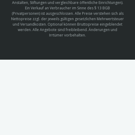
Anstalten, Stiftungen und vergleichbare öffentliche Einrichtungen).
Ein Verkauf an Verbraucher im Sinne des § 13 BGB
(Privatpersonen) ist ausgeschlossen. Alle Preise verstehen sich als
Nettopreise zzgl. der jeweils gültigen gesetzlichen Mehrwertsteuer
und Versandkosten. Optional können Bruttopreise eingeblendet
werden. Alle Angebote sind freibleibend. Änderungen und
Irrtümer vorbehalten.