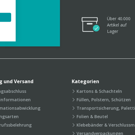
Über 40.000
Artikel
auf
videos
Lager
g und Versand
Kategorien
agsabschluss
Kartons & Schachteln
rinformationen
Füllen, Polstern, Schützen
mationsabwicklung
Transportsicherung, Palett
ngsarten
Folien & Beutel
rufssbelehrung
Klebebänder & Verschlussmi
Versandverpackungen