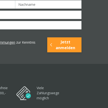
Jetzt
timmungen
zur Kenntnis
anmelden
freie
Viele
00,-
Zahlungswege
möglich