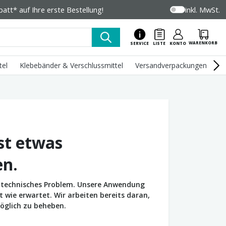
tt* auf Ihre erste Bestellung!
inkl. MwSt.
WARENKORB
SERVICE
LISTE
KONTO
tel
Klebebänder & Verschlussmittel
Versandverpackungen
U
st etwas
en.
in technisches Problem. Unsere Anwendung
wie erwartet. Wir arbeiten bereits daran,
öglich zu beheben.