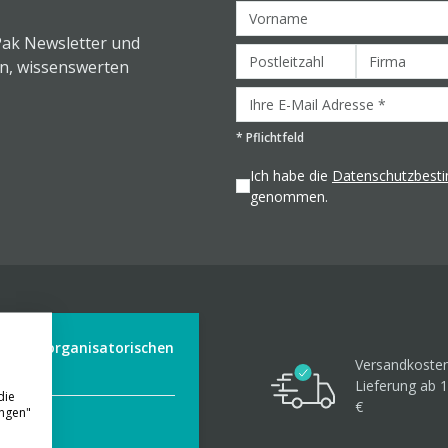
Pak Newsletter und
en, wissenswerten
*
Pflichtfeld
Ich habe die
Datenschutzbes
genommen.
der aus organisatorischen
Versandkosten
Lieferung ab 1
die
€
ungen"