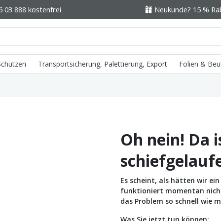
6 03 888 kostenfrei
Neukunde? 15 % Raba
 Schützen
Transportsicherung, Palettierung, Export
Folien & Beu
Oh nein! Da i
schiefgelauf
Es scheint, als hätten wir e
funktioniert momentan nicht 
das Problem so schnell wie m
Was Sie jetzt tun können: