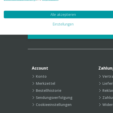
01 23 06 03 888
info@transpak.at
Alle akzeptieren
Verpackungslexikon
Produkt
Einstellungen
FAQ
Account
Zahlun
Konto
Vertr
Merkzettel
Liefe
Bestellhistorie
Rekla
Sendungsverfolgung
Zahlu
Cookieeinstellungen
Wider