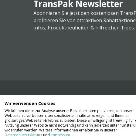
TransPak Newsletter
Abonnieren Sie jetzt den kostenlosen Trans
profitieren Sie von attraktiven Rabattaktion
Infos, Produktneuheiten & hilfreichen Tipps.
Wir verwenden Cookies
Wir liefern Ihnen Ihre Ware. Abholung ist lei
Wir können diese zur Analyse unserer Besucherdaten platzieren, um unsere
Gründen nicht möglich.
Webseite zu verbessern, personalisierte Inhalte anzuzeigen und Ihnen ein
großartiges Webseiten-Erlebnis zu bieten. Diese Einwilligung ist freiwillig, für 
Nutzung unserer Website nicht notwendig und kann jederzeit unter "Einstell
Kontaktieren Sie uns
widerrufen werden. Weitere Informationen erhalten Sie in unserer
Datenschutzerklärung
und
Impressum
.