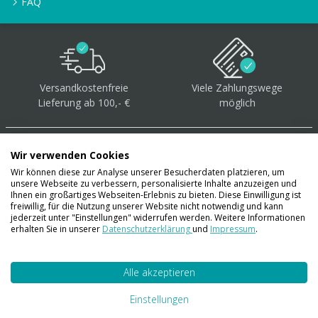
FAQ
Versandkostenfreie
Viele Zahlungswege
Lieferung ab 100,- €
möglich
Wir verwenden Cookies
Wir können diese zur Analyse unserer Besucherdaten platzieren, um
unsere Webseite zu verbessern, personalisierte Inhalte anzuzeigen und
Über 40.000 Artikel
auf
Ihnen ein großartiges Webseiten-Erlebnis zu bieten. Diese Einwilligung ist
freiwillig, für die Nutzung unserer Website nicht notwendig und kann
Lager
jederzeit unter "Einstellungen" widerrufen werden. Weitere Informationen
erhalten Sie in unserer
Datenschutzerklärung
und
Impressum
.
Alle akzeptieren
Account
Konto
Einstellungen
Merkzettel