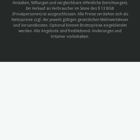
Anstalten, Stiftungen und vergleichbare öffentliche Einrichtungen).
Ein Verkauf an Verbraucher im Sinne des § 13 BGB
(Privatpersonen) ist ausgeschlossen. Alle Preise verstehen sich als
Nettopreise zzgl. der jeweils gültigen gesetzlichen Mehrwertsteuer
und Versandkosten. Optional können Bruttopreise eingeblendet
werden. Alle Angebote sind freibleibend. Änderungen und
Irrtümer vorbehalten.