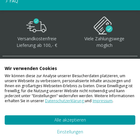
FAQ
Versandkostenfreie
Viele Zahlungswege
Lieferung ab 100,- €
möglich
Wir verwenden Cookies
Wir können diese zur Analyse unserer Besucherdaten platzieren, um
unsere Webseite zu verbessern, personalisierte Inhalte anzuzeigen und
Über 40.000 Artikel
auf
Ihnen ein großartiges Webseiten-Erlebnis zu bieten. Diese Einwilligung ist
freiwillig, für die Nutzung unserer Website nicht notwendig und kann
Lager
jederzeit unter "Einstellungen" widerrufen werden. Weitere Informationen
erhalten Sie in unserer
Datenschutzerklärung
und
Impressum
.
Alle akzeptieren
Account
Konto
Einstellungen
Merkzettel