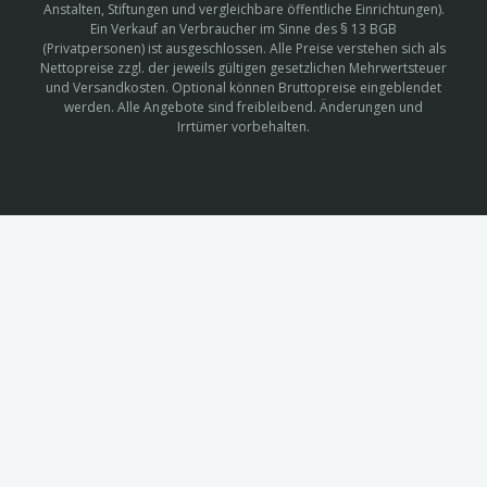
Anstalten, Stiftungen und vergleichbare öffentliche Einrichtungen).
Ein Verkauf an Verbraucher im Sinne des § 13 BGB
(Privatpersonen) ist ausgeschlossen. Alle Preise verstehen sich als
Nettopreise zzgl. der jeweils gültigen gesetzlichen Mehrwertsteuer
und Versandkosten. Optional können Bruttopreise eingeblendet
werden. Alle Angebote sind freibleibend. Änderungen und
Irrtümer vorbehalten.