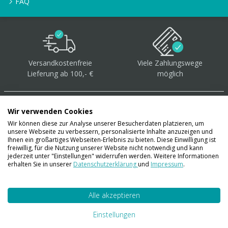
FAQ
Versandkostenfreie
Viele Zahlungswege
Lieferung ab 100,- €
möglich
Wir verwenden Cookies
Wir können diese zur Analyse unserer Besucherdaten platzieren, um
unsere Webseite zu verbessern, personalisierte Inhalte anzuzeigen und
Über 40.000 Artikel
auf
Ihnen ein großartiges Webseiten-Erlebnis zu bieten. Diese Einwilligung ist
freiwillig, für die Nutzung unserer Website nicht notwendig und kann
Lager
jederzeit unter "Einstellungen" widerrufen werden. Weitere Informationen
erhalten Sie in unserer
Datenschutzerklärung
und
Impressum
.
Alle akzeptieren
Account
Konto
Einstellungen
Merkzettel