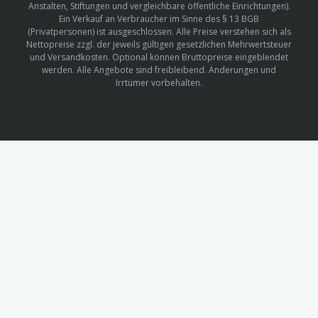
Anstalten, Stiftungen und vergleichbare öffentliche Einrichtungen).
Ein Verkauf an Verbraucher im Sinne des § 13 BGB
(Privatpersonen) ist ausgeschlossen. Alle Preise verstehen sich als
Nettopreise zzgl. der jeweils gültigen gesetzlichen Mehrwertsteuer
und Versandkosten. Optional können Bruttopreise eingeblendet
werden. Alle Angebote sind freibleibend. Änderungen und
Irrtümer vorbehalten.