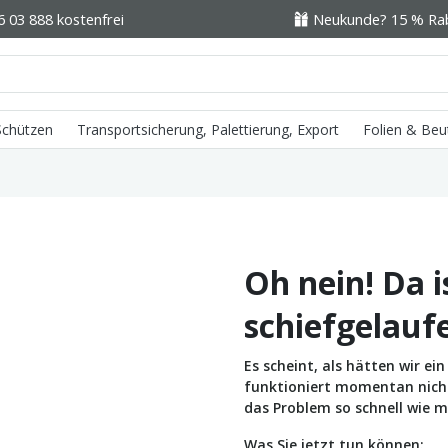
6 03 888 kostenfrei
Neukunde? 15 % Raba
 Schützen
Transportsicherung, Palettierung, Export
Folien & Beu
Oh nein! Da i
schiefgelauf
Es scheint, als hätten wir e
funktioniert momentan nicht 
das Problem so schnell wie m
Was Sie jetzt tun können: