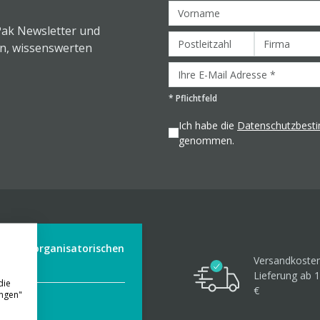
Pak Newsletter und
en, wissenswerten
*
Pflichtfeld
Ich habe die
Datenschutzbes
genommen.
der aus organisatorischen
Versandkosten
Lieferung ab 1
die
€
ungen"