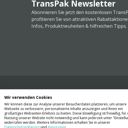
TransPak Newsletter
Abonnieren Sie jetzt den kostenlosen Trans
profitieren Sie von attraktiven Rabattaktion
Infos, Produktneuheiten & hilfreichen Tipps.
Wir verwenden Cookies
Wir liefern Ihnen Ihre Ware. Abholung ist lei
Wir können diese zur Analyse unserer Besucherdaten platzieren, um unsere
Gründen nicht möglich.
Webseite zu verbessern, personalisierte Inhalte anzuzeigen und Ihnen ein
großartiges Webseiten-Erlebnis zu bieten. Diese Einwilligung ist freiwillig, für 
Nutzung unserer Website nicht notwendig und kann jederzeit unter "Einstell
Kontaktieren Sie uns
widerrufen werden. Weitere Informationen erhalten Sie in unserer
Datenschutzerklärung
und
Impressum
.