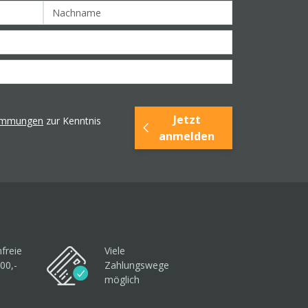
Jetzt
timmungen
zur Kenntnis
anmelden
freie
Viele
00,-
Zahlungswege
möglich