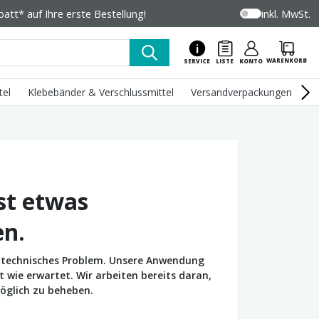
tt* auf Ihre erste Bestellung!
inkl. MwSt.
WARENKORB
SERVICE
LISTE
KONTO
tel
Klebebänder & Verschlussmittel
Versandverpackungen
U
st etwas
en.
in technisches Problem. Unsere Anwendung
wie erwartet. Wir arbeiten bereits daran,
öglich zu beheben.