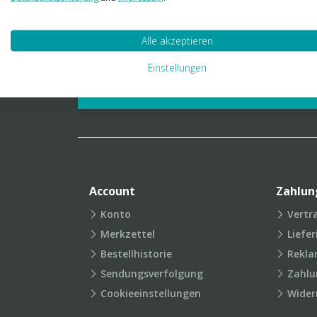
01 23 06 03 888
info@transpak.at
Alle akzeptieren
Verpackungslexikon
Produkt
Einstellungen
FAQ
Account
Zahlun
Konto
Vertr
Merkzettel
Liefe
Bestellhistorie
Rekla
Sendungsverfolgung
Zahlu
Cookieeinstellungen
Wider