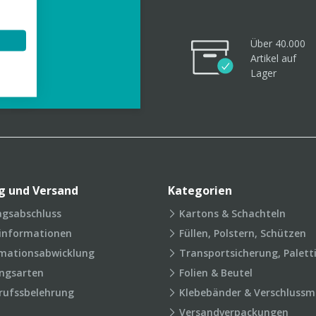
Über 40.000
Artikel
auf
videos
Lager
g und Versand
Kategorien
agsabschluss
Kartons & Schachteln
rinformationen
Füllen, Polstern, Schützen
mationsabwicklung
Transportsicherung, Palett
ngsarten
Folien & Beutel
rufssbelehrung
Klebebänder & Verschlussmi
Versandverpackungen