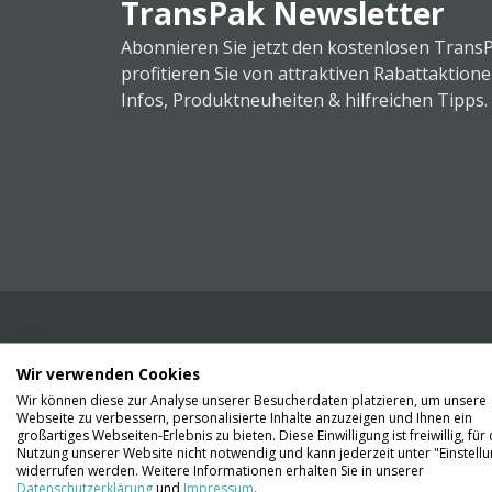
TransPak Newsletter
Abonnieren Sie jetzt den kostenlosen Trans
profitieren Sie von attraktiven Rabattaktion
Infos, Produktneuheiten & hilfreichen Tipps.
Wir verwenden Cookies
Wir liefern Ihnen Ihre Ware. Abholung ist lei
Wir können diese zur Analyse unserer Besucherdaten platzieren, um unsere
Gründen nicht möglich.
Webseite zu verbessern, personalisierte Inhalte anzuzeigen und Ihnen ein
großartiges Webseiten-Erlebnis zu bieten. Diese Einwilligung ist freiwillig, für 
Nutzung unserer Website nicht notwendig und kann jederzeit unter "Einstell
Kontaktieren Sie uns
widerrufen werden. Weitere Informationen erhalten Sie in unserer
Datenschutzerklärung
und
Impressum
.