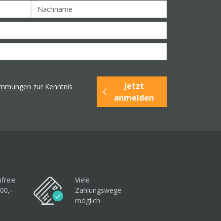
Jetzt
timmungen
zur Kenntnis
anmelden
freie
Viele
00,-
Zahlungswege
möglich