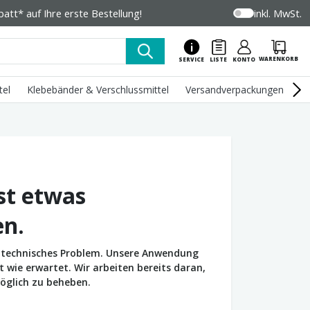
tt* auf Ihre erste Bestellung!
inkl. MwSt.
WARENKORB
SERVICE
LISTE
KONTO
tel
Klebebänder & Verschlussmittel
Versandverpackungen
U
st etwas
en.
in technisches Problem. Unsere Anwendung
wie erwartet. Wir arbeiten bereits daran,
öglich zu beheben.