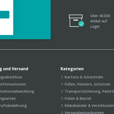
Über 40.000
Artikel
auf
videos
Lager
g und Versand
Kategorien
agsabschluss
Kartons & Schachteln
rinformationen
Füllen, Polstern, Schützen
mationsabwicklung
Transportsicherung, Palett
ngsarten
Folien & Beutel
rufssbelehrung
Klebebänder & Verschlussmi
Versandverpackungen