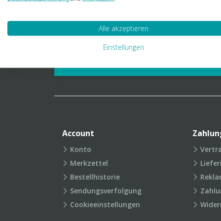
01 23 06 03 888
info@transpak.at
Alle akzeptieren
Verpackungslexikon
Produkt
Einstellungen
FAQ
Account
Zahlun
Konto
Vertr
Merkzettel
Liefe
Bestellhistorie
Rekla
Sendungsverfolgung
Zahlu
Cookieeinstellungen
Wider