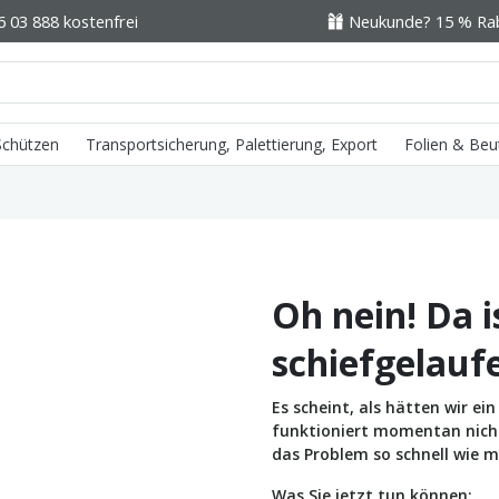
6 03 888 kostenfrei
Neukunde? 15 % Raba
 Schützen
Transportsicherung, Palettierung, Export
Folien & Beu
Oh nein! Da i
schiefgelauf
Es scheint, als hätten wir e
funktioniert momentan nicht 
das Problem so schnell wie m
Was Sie jetzt tun können: