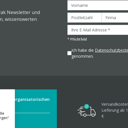
Pak Newsletter und
en, wissenswerten
*
Pflichtfeld
Ich habe die
Datenschutzbes
genommen.
der aus organisatorischen
Versandkosten
Lieferung ab 1
die
€
ungen"