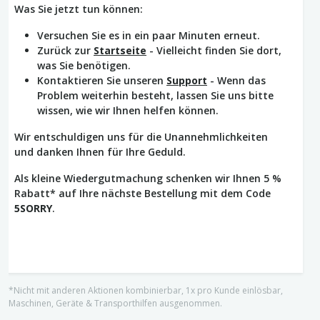
Was Sie jetzt tun können:
Versuchen Sie es in ein paar Minuten erneut.
Zurück zur
Startseite
- Vielleicht finden Sie dort,
was Sie benötigen.
Kontaktieren Sie unseren
Support
- Wenn das
Problem weiterhin besteht, lassen Sie uns bitte
wissen, wie wir Ihnen helfen können.
Wir entschuldigen uns für die Unannehmlichkeiten
und danken Ihnen für Ihre Geduld.
Als kleine Wiedergutmachung schenken wir Ihnen 5 %
Rabatt* auf Ihre nächste Bestellung mit dem Code
5SORRY
.
*Nicht mit anderen Aktionen kombinierbar, 1x pro Kunde einlösbar,
Maschinen, Geräte & Transporthilfen ausgenommen.