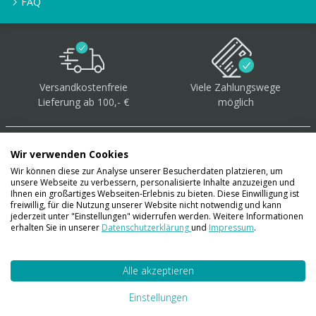
FAQ
Versandkostenfreie
Viele Zahlungswege
Lieferung ab 100,- €
möglich
Wir verwenden Cookies
Wir können diese zur Analyse unserer Besucherdaten platzieren, um
unsere Webseite zu verbessern, personalisierte Inhalte anzuzeigen und
Über 40.000 Artikel
auf
Ihnen ein großartiges Webseiten-Erlebnis zu bieten. Diese Einwilligung ist
freiwillig, für die Nutzung unserer Website nicht notwendig und kann
Lager
jederzeit unter "Einstellungen" widerrufen werden. Weitere Informationen
erhalten Sie in unserer
Datenschutzerklärung
und
Impressum
.
Alle akzeptieren
Account
Konto
Einstellungen
Merkzettel