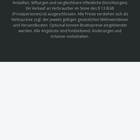
Anstalten, Stiftungen und vergleichbare öffentliche Einrichtungen).
Ein Verkauf an Verbraucher im Sinne des § 13 BGB
(Privatpersonen) ist ausgeschlossen. Alle Preise verstehen sich als
Nettopreise zzgl. der jeweils gültigen gesetzlichen Mehrwertsteuer
und Versandkosten. Optional können Bruttopreise eingeblendet
werden. Alle Angebote sind freibleibend. Änderungen und
Irrtümer vorbehalten.