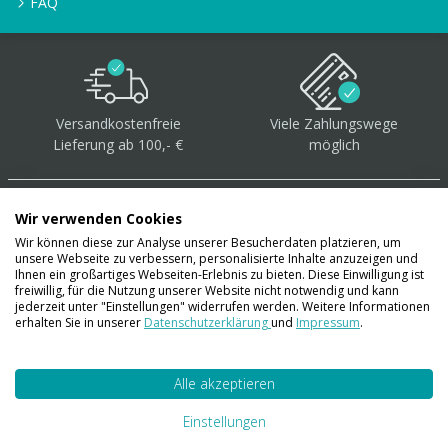
FAQ
Versandkostenfreie
Viele Zahlungswege
Lieferung ab 100,- €
möglich
Wir verwenden Cookies
Wir können diese zur Analyse unserer Besucherdaten platzieren, um
unsere Webseite zu verbessern, personalisierte Inhalte anzuzeigen und
Über 40.000 Artikel
auf
Ihnen ein großartiges Webseiten-Erlebnis zu bieten. Diese Einwilligung ist
freiwillig, für die Nutzung unserer Website nicht notwendig und kann
Lager
jederzeit unter "Einstellungen" widerrufen werden. Weitere Informationen
erhalten Sie in unserer
Datenschutzerklärung
und
Impressum
.
Alle akzeptieren
Account
Konto
Einstellungen
Merkzettel