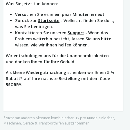
Was Sie jetzt tun können:
Versuchen Sie es in ein paar Minuten erneut.
Zurück zur
Startseite
- Vielleicht finden Sie dort,
was Sie benötigen.
Kontaktieren Sie unseren
Support
- Wenn das
Problem weiterhin besteht, lassen Sie uns bitte
wissen, wie wir Ihnen helfen können.
Wir entschuldigen uns für die Unannehmlichkeiten
und danken Ihnen für Ihre Geduld.
Als kleine Wiedergutmachung schenken wir Ihnen 5 %
Rabatt* auf Ihre nächste Bestellung mit dem Code
5SORRY
.
*Nicht mit anderen Aktionen kombinierbar, 1x pro Kunde einlösbar,
Maschinen, Geräte & Transporthilfen ausgenommen.