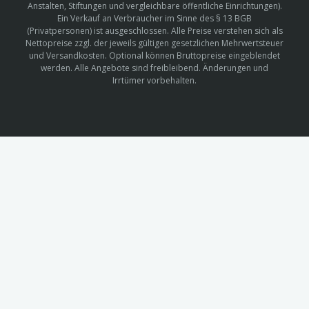
Anstalten, Stiftungen und vergleichbare öffentliche Einrichtungen).
Ein Verkauf an Verbraucher im Sinne des § 13 BGB
(Privatpersonen) ist ausgeschlossen. Alle Preise verstehen sich als
Nettopreise zzgl. der jeweils gültigen gesetzlichen Mehrwertsteuer
und Versandkosten. Optional können Bruttopreise eingeblendet
werden. Alle Angebote sind freibleibend. Änderungen und
Irrtümer vorbehalten.