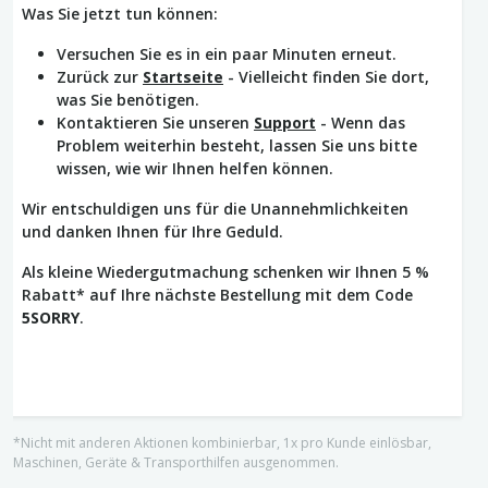
Was Sie jetzt tun können:
Versuchen Sie es in ein paar Minuten erneut.
Zurück zur
Startseite
- Vielleicht finden Sie dort,
was Sie benötigen.
Kontaktieren Sie unseren
Support
- Wenn das
Problem weiterhin besteht, lassen Sie uns bitte
wissen, wie wir Ihnen helfen können.
Wir entschuldigen uns für die Unannehmlichkeiten
und danken Ihnen für Ihre Geduld.
Als kleine Wiedergutmachung schenken wir Ihnen 5 %
Rabatt* auf Ihre nächste Bestellung mit dem Code
5SORRY
.
*Nicht mit anderen Aktionen kombinierbar, 1x pro Kunde einlösbar,
Maschinen, Geräte & Transporthilfen ausgenommen.