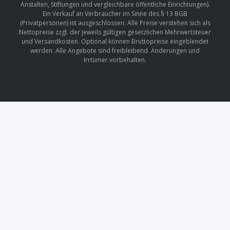
Anstalten, Stiftungen und vergleichbare öffentliche Einrichtungen).
Ein Verkauf an Verbraucher im Sinne des § 13 BGB
(Privatpersonen) ist ausgeschlossen. Alle Preise verstehen sich als
Nettopreise zzgl. der jeweils gültigen gesetzlichen Mehrwertsteuer
und Versandkosten. Optional können Bruttopreise eingeblendet
werden. Alle Angebote sind freibleibend. Änderungen und
Irrtümer vorbehalten.