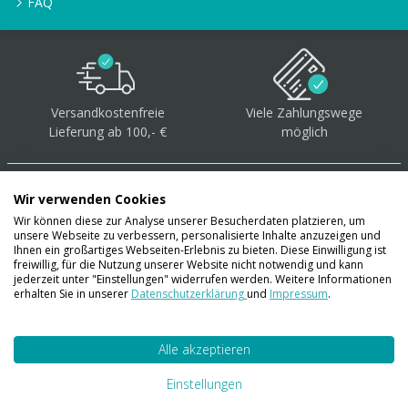
FAQ
Versandkostenfreie
Viele Zahlungswege
Lieferung ab 100,- €
möglich
Wir verwenden Cookies
Wir können diese zur Analyse unserer Besucherdaten platzieren, um
unsere Webseite zu verbessern, personalisierte Inhalte anzuzeigen und
Über 40.000 Artikel
auf
Ihnen ein großartiges Webseiten-Erlebnis zu bieten. Diese Einwilligung ist
freiwillig, für die Nutzung unserer Website nicht notwendig und kann
Lager
jederzeit unter "Einstellungen" widerrufen werden. Weitere Informationen
erhalten Sie in unserer
Datenschutzerklärung
und
Impressum
.
Alle akzeptieren
Account
Konto
Einstellungen
Merkzettel