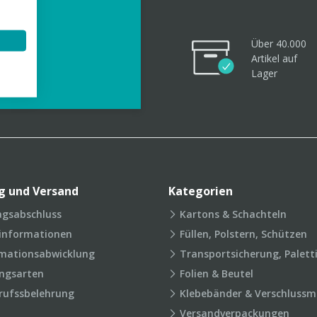
Über 40.000
Artikel
auf
videos
Lager
g und Versand
Kategorien
agsabschluss
Kartons & Schachteln
rinformationen
Füllen, Polstern, Schützen
mationsabwicklung
Transportsicherung, Palett
ngsarten
Folien & Beutel
rufssbelehrung
Klebebänder & Verschlussmi
Versandverpackungen