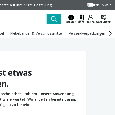
tt* auf Ihre erste Bestellung!
inkl. MwSt.
WARENKORB
SERVICE
LISTE
KONTO
tel
Klebebänder & Verschlussmittel
Versandverpackungen
U
st etwas
en.
in technisches Problem. Unsere Anwendung
wie erwartet. Wir arbeiten bereits daran,
öglich zu beheben.