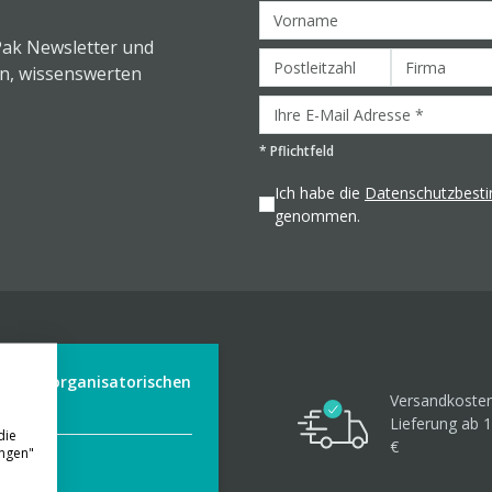
Pak Newsletter und
en, wissenswerten
*
Pflichtfeld
Ich habe die
Datenschutzbes
genommen.
der aus organisatorischen
Versandkosten
Lieferung ab 1
die
€
ungen"