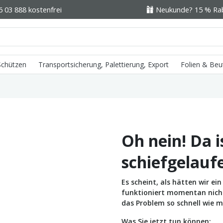
6 03 888 kostenfrei
Neukunde? 15 % Raba
 Schützen
Transportsicherung, Palettierung, Export
Folien & Beu
Oh nein! Da i
schiefgelauf
Es scheint, als hätten wir e
funktioniert momentan nicht 
das Problem so schnell wie m
Was Sie jetzt tun können: