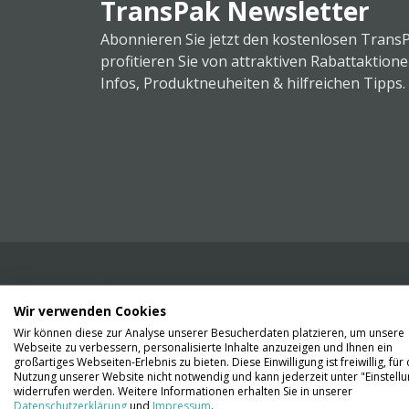
TransPak Newsletter
Abonnieren Sie jetzt den kostenlosen Trans
profitieren Sie von attraktiven Rabattaktion
Infos, Produktneuheiten & hilfreichen Tipps.
Wir verwenden Cookies
Wir liefern Ihnen Ihre Ware. Abholung ist lei
Wir können diese zur Analyse unserer Besucherdaten platzieren, um unsere
Gründen nicht möglich.
Webseite zu verbessern, personalisierte Inhalte anzuzeigen und Ihnen ein
großartiges Webseiten-Erlebnis zu bieten. Diese Einwilligung ist freiwillig, für 
Nutzung unserer Website nicht notwendig und kann jederzeit unter "Einstell
Kontaktieren Sie uns
widerrufen werden. Weitere Informationen erhalten Sie in unserer
Datenschutzerklärung
und
Impressum
.