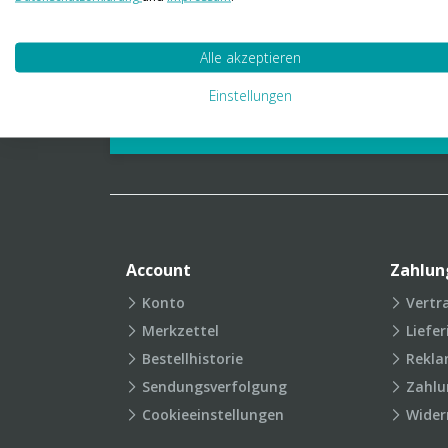
01 23 06 03 888
info@transpak.at
Alle akzeptieren
Verpackungslexikon
Produkt
Einstellungen
FAQ
Account
Zahlun
Konto
Vertr
Merkzettel
Liefe
Bestellhistorie
Rekla
Sendungsverfolgung
Zahlu
Cookieeinstellungen
Wider