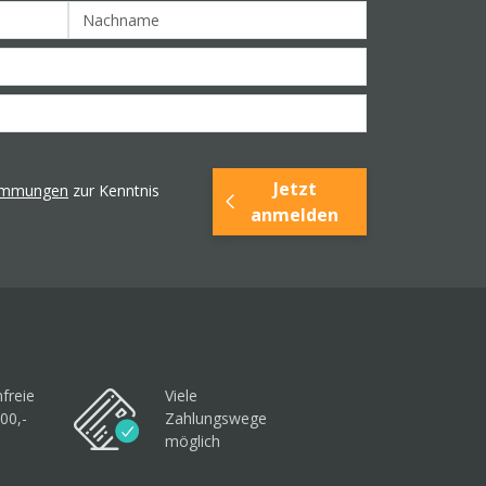
Jetzt
timmungen
zur Kenntnis
anmelden
freie
Viele
00,-
Zahlungswege
möglich