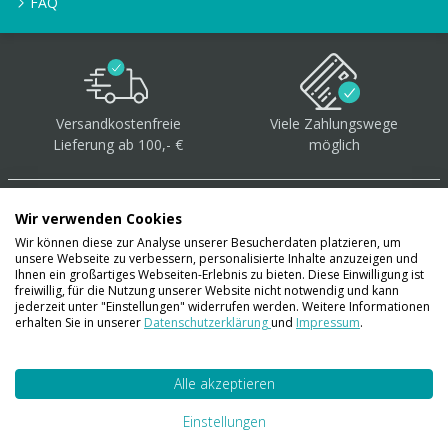
FAQ
Versandkostenfreie
Viele Zahlungswege
Lieferung ab 100,- €
möglich
Wir verwenden Cookies
Wir können diese zur Analyse unserer Besucherdaten platzieren, um
unsere Webseite zu verbessern, personalisierte Inhalte anzuzeigen und
Über 40.000 Artikel
auf
Ihnen ein großartiges Webseiten-Erlebnis zu bieten. Diese Einwilligung ist
freiwillig, für die Nutzung unserer Website nicht notwendig und kann
Lager
jederzeit unter "Einstellungen" widerrufen werden. Weitere Informationen
erhalten Sie in unserer
Datenschutzerklärung
und
Impressum
.
Alle akzeptieren
Account
Konto
Einstellungen
Merkzettel