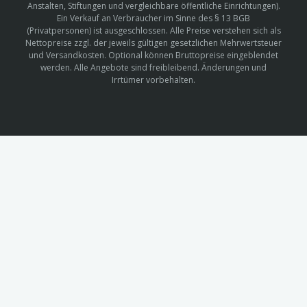
Anstalten, Stiftungen und vergleichbare öffentliche Einrichtungen).
Ein Verkauf an Verbraucher im Sinne des § 13 BGB
(Privatpersonen) ist ausgeschlossen. Alle Preise verstehen sich als
Nettopreise zzgl. der jeweils gültigen gesetzlichen Mehrwertsteuer
und Versandkosten. Optional können Bruttopreise eingeblendet
werden. Alle Angebote sind freibleibend. Änderungen und
Irrtümer vorbehalten.