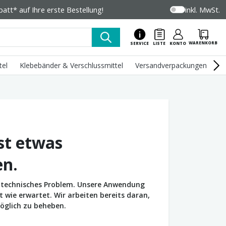
tt* auf Ihre erste Bestellung!
inkl. MwSt.
WARENKORB
SERVICE
LISTE
KONTO
tel
Klebebänder & Verschlussmittel
Versandverpackungen
U
st etwas
en.
in technisches Problem. Unsere Anwendung
wie erwartet. Wir arbeiten bereits daran,
öglich zu beheben.