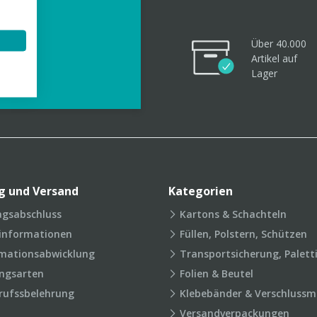
Über 40.000
Artikel
auf
videos
Lager
g und Versand
Kategorien
agsabschluss
Kartons & Schachteln
rinformationen
Füllen, Polstern, Schützen
mationsabwicklung
Transportsicherung, Palett
ngsarten
Folien & Beutel
rufssbelehrung
Klebebänder & Verschlussmi
Versandverpackungen