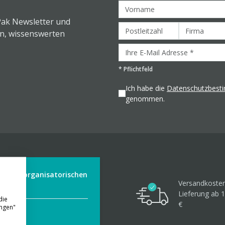
Pak Newsletter und
en, wissenswerten
*
Pflichtfeld
Ich habe die
Datenschutzbes
genommen.
der aus organisatorischen
Versandkosten
Lieferung ab 1
die
€
ungen"