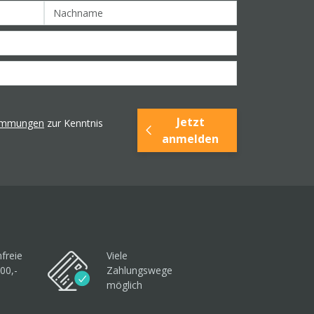
Jetzt
timmungen
zur Kenntnis
anmelden
freie
Viele
00,-
Zahlungswege
möglich