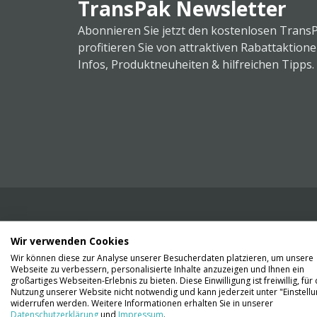
TransPak Newsletter
Abonnieren Sie jetzt den kostenlosen Trans
profitieren Sie von attraktiven Rabattaktion
Infos, Produktneuheiten & hilfreichen Tipps.
Wir verwenden Cookies
Wir liefern Ihnen Ihre Ware. Abholung ist lei
Wir können diese zur Analyse unserer Besucherdaten platzieren, um unsere
Gründen nicht möglich.
Webseite zu verbessern, personalisierte Inhalte anzuzeigen und Ihnen ein
großartiges Webseiten-Erlebnis zu bieten. Diese Einwilligung ist freiwillig, für 
Nutzung unserer Website nicht notwendig und kann jederzeit unter "Einstell
Kontaktieren Sie uns
widerrufen werden. Weitere Informationen erhalten Sie in unserer
Datenschutzerklärung
und
Impressum
.