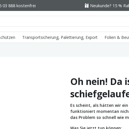
6 03 888 kostenfrei
Neukunde? 15 % Raba
 Schützen
Transportsicherung, Palettierung, Export
Folien & Beu
Oh nein! Da i
schiefgelauf
Es scheint, als hätten wir e
funktioniert momentan nicht 
das Problem so schnell wie m
Was Sie jetzt tun können: