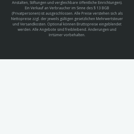
Anstalten, Stiftungen und vergleichbare öffentliche Einrichtungen).
Ein Verkauf an Verbraucher im Sinne des § 13 BGB
(Privatpersonen) ist ausgeschlossen. Alle Preise verstehen sich als
Nettopreise zzgl. der jeweils gültigen gesetzlichen Mehrwertsteuer
und Versandkosten. Optional können Bruttopreise eingeblendet
werden. Alle Angebote sind freibleibend. Änderungen und
Irrtümer vorbehalten.