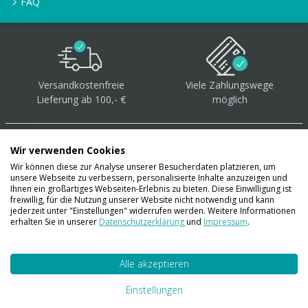
FAQ
Versandkostenfreie
Viele Zahlungswege
Lieferung ab 100,- €
möglich
Wir verwenden Cookies
Wir können diese zur Analyse unserer Besucherdaten platzieren, um
unsere Webseite zu verbessern, personalisierte Inhalte anzuzeigen und
Über 40.000 Artikel
auf
Ihnen ein großartiges Webseiten-Erlebnis zu bieten. Diese Einwilligung ist
freiwillig, für die Nutzung unserer Website nicht notwendig und kann
Lager
jederzeit unter "Einstellungen" widerrufen werden. Weitere Informationen
erhalten Sie in unserer
Datenschutzerklärung
und
Impressum
.
Alle akzeptieren
Account
Konto
Einstellungen
Merkzettel