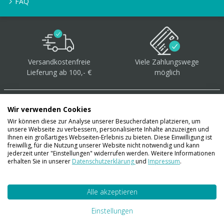
FAQ
Versandkostenfreie
Viele Zahlungswege
Lieferung ab 100,- €
möglich
Wir verwenden Cookies
Wir können diese zur Analyse unserer Besucherdaten platzieren, um
unsere Webseite zu verbessern, personalisierte Inhalte anzuzeigen und
Über 40.000 Artikel
auf
Ihnen ein großartiges Webseiten-Erlebnis zu bieten. Diese Einwilligung ist
freiwillig, für die Nutzung unserer Website nicht notwendig und kann
Lager
jederzeit unter "Einstellungen" widerrufen werden. Weitere Informationen
erhalten Sie in unserer
Datenschutzerklärung
und
Impressum
.
Alle akzeptieren
Account
Konto
Einstellungen
Merkzettel