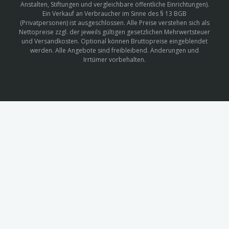
Anstalten, Stiftungen und vergleichbare öffentliche Einrichtungen).
Ein Verkauf an Verbraucher im Sinne des § 13 BGB
(Privatpersonen) ist ausgeschlossen. Alle Preise verstehen sich als
Nettopreise zzgl. der jeweils gültigen gesetzlichen Mehrwertsteuer
und Versandkosten. Optional können Bruttopreise eingeblendet
werden. Alle Angebote sind freibleibend. Änderungen und
Irrtümer vorbehalten.