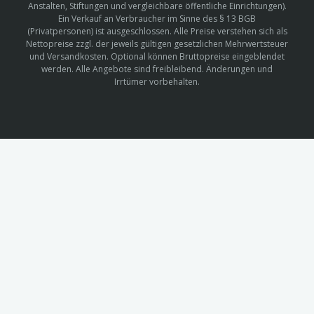
Anstalten, Stiftungen und vergleichbare öffentliche Einrichtungen).
Ein Verkauf an Verbraucher im Sinne des § 13 BGB
(Privatpersonen) ist ausgeschlossen. Alle Preise verstehen sich als
Nettopreise zzgl. der jeweils gültigen gesetzlichen Mehrwertsteuer
und Versandkosten. Optional können Bruttopreise eingeblendet
werden. Alle Angebote sind freibleibend. Änderungen und
Irrtümer vorbehalten.