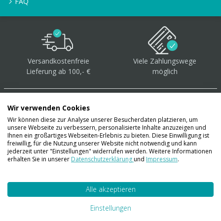
FAQ
Versandkostenfreie
Viele Zahlungswege
Lieferung ab 100,- €
möglich
Wir verwenden Cookies
Wir können diese zur Analyse unserer Besucherdaten platzieren, um
unsere Webseite zu verbessern, personalisierte Inhalte anzuzeigen und
Über 40.000 Artikel
auf
Ihnen ein großartiges Webseiten-Erlebnis zu bieten. Diese Einwilligung ist
freiwillig, für die Nutzung unserer Website nicht notwendig und kann
Lager
jederzeit unter "Einstellungen" widerrufen werden. Weitere Informationen
erhalten Sie in unserer
Datenschutzerklärung
und
Impressum
.
Alle akzeptieren
Account
Konto
Einstellungen
Merkzettel