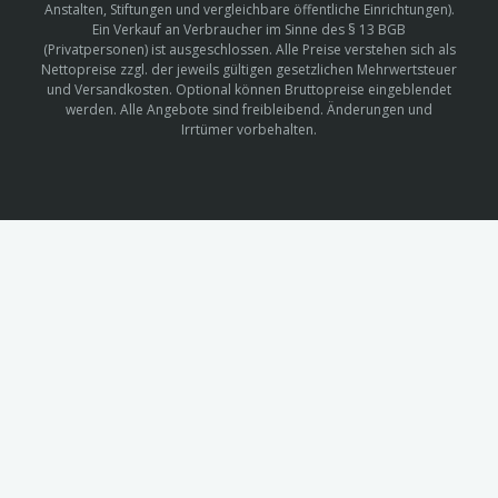
Anstalten, Stiftungen und vergleichbare öffentliche Einrichtungen).
Ein Verkauf an Verbraucher im Sinne des § 13 BGB
(Privatpersonen) ist ausgeschlossen. Alle Preise verstehen sich als
Nettopreise zzgl. der jeweils gültigen gesetzlichen Mehrwertsteuer
und Versandkosten. Optional können Bruttopreise eingeblendet
werden. Alle Angebote sind freibleibend. Änderungen und
Irrtümer vorbehalten.