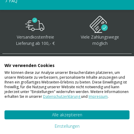
FAQ
Versandkostenfreie
Viele Zahlungswege
Lieferung ab 100,- €
möglich
Wir verwenden Cookies
Wir können diese zur Analyse unserer Besucherdaten platzieren, um
unsere Webseite zu verbessern, personalisierte Inhalte anzuzeigen und
Über 40.000 Artikel
auf
Ihnen ein großartiges Webseiten-Erlebnis zu bieten. Diese Einwilligung ist
freiwillig, für die Nutzung unserer Website nicht notwendig und kann
Lager
jederzeit unter "Einstellungen" widerrufen werden. Weitere Informationen
erhalten Sie in unserer
Datenschutzerklärung
und
Impressum
.
Alle akzeptieren
Account
Konto
Einstellungen
Merkzettel