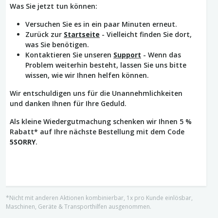
Was Sie jetzt tun können:
Versuchen Sie es in ein paar Minuten erneut.
Zurück zur
Startseite
- Vielleicht finden Sie dort,
was Sie benötigen.
Kontaktieren Sie unseren
Support
- Wenn das
Problem weiterhin besteht, lassen Sie uns bitte
wissen, wie wir Ihnen helfen können.
Wir entschuldigen uns für die Unannehmlichkeiten
und danken Ihnen für Ihre Geduld.
Als kleine Wiedergutmachung schenken wir Ihnen 5 %
Rabatt* auf Ihre nächste Bestellung mit dem Code
5SORRY
.
*Nicht mit anderen Aktionen kombinierbar, 1x pro Kunde einlösbar,
Maschinen, Geräte & Transporthilfen ausgenommen.