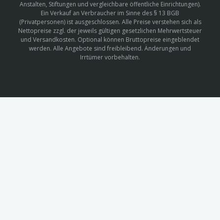
Anstalten, Stiftungen und vergleichbare öffentliche Einrichtungen).
Ein Verkauf an Verbraucher im Sinne des § 13 BGB
(Privatpersonen) ist ausgeschlossen. Alle Preise verstehen sich als
Nettopreise zzgl. der jeweils gültigen gesetzlichen Mehrwertsteuer
und Versandkosten. Optional können Bruttopreise eingeblendet
werden. Alle Angebote sind freibleibend. Änderungen und
Irrtümer vorbehalten.