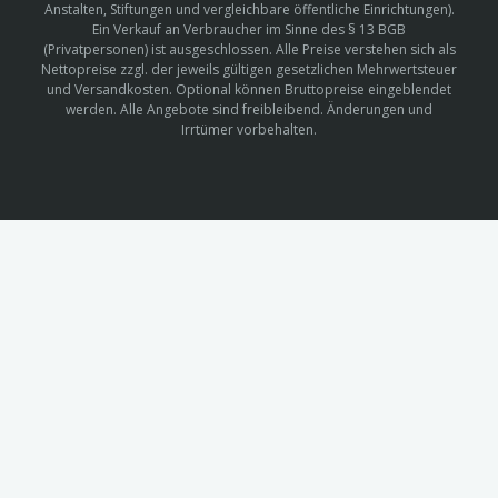
Anstalten, Stiftungen und vergleichbare öffentliche Einrichtungen).
Ein Verkauf an Verbraucher im Sinne des § 13 BGB
(Privatpersonen) ist ausgeschlossen. Alle Preise verstehen sich als
Nettopreise zzgl. der jeweils gültigen gesetzlichen Mehrwertsteuer
und Versandkosten. Optional können Bruttopreise eingeblendet
werden. Alle Angebote sind freibleibend. Änderungen und
Irrtümer vorbehalten.