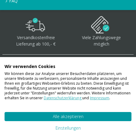
FAQ
Versandkostenfreie
Viele Zahlungswege
Lieferung ab 100,- €
möglich
Wir verwenden Cookies
Wir können diese zur Analyse unserer Besucherdaten platzieren, um
unsere Webseite zu verbessern, personalisierte Inhalte anzuzeigen und
Über 40.000 Artikel
auf
Ihnen ein großartiges Webseiten-Erlebnis zu bieten. Diese Einwilligung ist
freiwillig, für die Nutzung unserer Website nicht notwendig und kann
Lager
jederzeit unter "Einstellungen" widerrufen werden. Weitere Informationen
erhalten Sie in unserer
Datenschutzerklärung
und
Impressum
.
Alle akzeptieren
Account
Konto
Einstellungen
Merkzettel