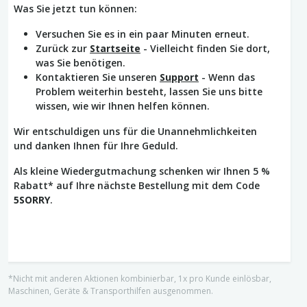
Was Sie jetzt tun können:
Versuchen Sie es in ein paar Minuten erneut.
Zurück zur
Startseite
- Vielleicht finden Sie dort,
was Sie benötigen.
Kontaktieren Sie unseren
Support
- Wenn das
Problem weiterhin besteht, lassen Sie uns bitte
wissen, wie wir Ihnen helfen können.
Wir entschuldigen uns für die Unannehmlichkeiten
und danken Ihnen für Ihre Geduld.
Als kleine Wiedergutmachung schenken wir Ihnen 5 %
Rabatt* auf Ihre nächste Bestellung mit dem Code
5SORRY
.
*Nicht mit anderen Aktionen kombinierbar, 1x pro Kunde einlösbar,
Maschinen, Geräte & Transporthilfen ausgenommen.